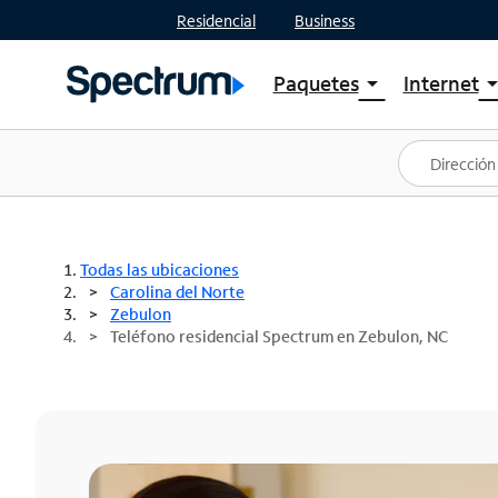
Residencial
Business
Paquetes
Internet
arrow_drop_down
arrow_drop
Ver paquetes
Spectr
Spectrum One
Planes
Mejores ofertas
Spectr
Ofertas en tu área
Intern
Todas las ubicaciones
Carolina del Norte
Zebulon
Teléfono residencial Spectrum en Zebulon, NC