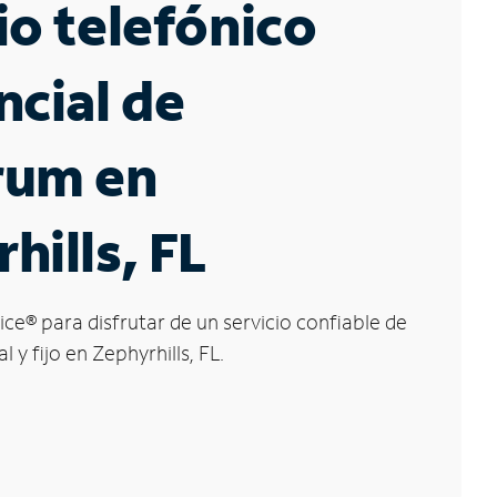
io telefónico
ncial de
rum en
hills, FL
ice
®
para disfrutar de un servicio confiable de
l y fijo en Zephyrhills, FL.