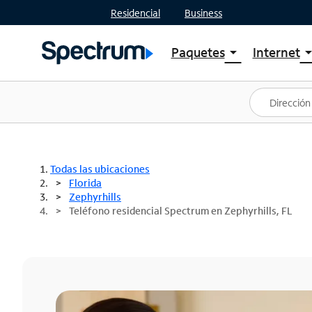
Residencial
Business
Paquetes
Internet
arrow_drop_down
arrow_drop
Ver paquetes
Spectr
Spectrum One
Planes
Mejores ofertas
Spectr
Ofertas en tu área
Intern
Todas las ubicaciones
Florida
Zephyrhills
Teléfono residencial Spectrum en Zephyrhills, FL