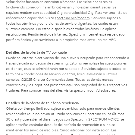
Velocidades basadas en conexión alámbrica. Las velocidades reales
(incluyendo conexión inalámbrica) varían y no están garantizadas. Se
requiere módem con capacidad Gig para velocidad Gig. Para ver una lista de
módems con capacidad, visita
spectrum.net/modem
. Servicios sujetos a
todos los términos y condiciones de servicio vigentes, los cuales están
sujetos a cambios. No están disponibles en todas las áreas. Se aplican
restricciones. Rendimiento de Internet: Spectrum Internet está respaldado
por fibra óptica y se suministra a la propiedad mediante una red HFC.
Detalles de la oferta de TV por cable
Puede solicitarse la activación de una nueva suscripción para ver contenido a
través de cada aplicación de streaming. Esto no reemplaza las suscripciones
existentes; esas se administrarán por separado. Servicios sujetos a todos los
términos y condiciones de servicio vigentes, los cuales están sujetos a
cambios. ©2025 Charter Communications. Todas las demás marcas
comerciales y los logotipos presentes aquí son propiedad de sus respectivos
titulares. Para conocer más detalles, visita
spectrum.com/disclosures
.
Detalles de la oferta de teléfono residencial
Oferta por tiempo limitado; sujeta a cambios; solo para nuevos clientes
residenciales (que no hayan utilizado servicios de Spectrum en los últimos
30 días) y que estén al día en pagos con Spectrum. SPECTRUM VOICE: se
aplican tarifas estándar después del período de promoción o si no se
mantienen los servicios elegibles. Cargo adicional por instalación. Las