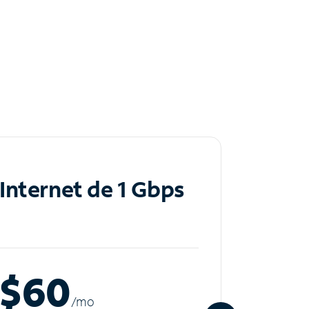
Internet de 1 Gbps
Inte
$60
$8
/m
o