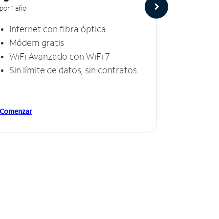
por 1 año
por 1 año
Internet con fibra óptica
Intern
Módem gratis
Módem
WiFi Avanzado con WiFi 7
Invinc
Sin límite de datos, sin contratos
Sin lí
Comenzar
Comenzar