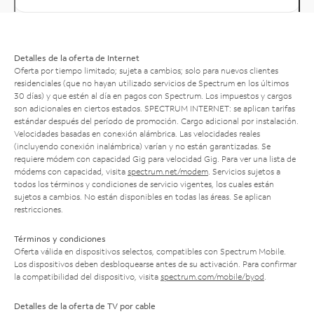
Detalles de la oferta de Internet
Oferta por tiempo limitado; sujeta a cambios; solo para nuevos clientes
residenciales (que no hayan utilizado servicios de Spectrum en los últimos
30 días) y que estén al día en pagos con Spectrum. Los impuestos y cargos
son adicionales en ciertos estados. SPECTRUM INTERNET: se aplican tarifas
estándar después del período de promoción. Cargo adicional por instalación.
Velocidades basadas en conexión alámbrica. Las velocidades reales
(incluyendo conexión inalámbrica) varían y no están garantizadas. Se
requiere módem con capacidad Gig para velocidad Gig. Para ver una lista de
módems con capacidad, visita
spectrum.net/modem
. Servicios sujetos a
todos los términos y condiciones de servicio vigentes, los cuales están
sujetos a cambios. No están disponibles en todas las áreas. Se aplican
restricciones.
Términos y condiciones
Oferta válida en dispositivos selectos, compatibles con Spectrum Mobile.
Los dispositivos deben desbloquearse antes de su activación. Para confirmar
la compatibilidad del dispositivo, visita
spectrum.com/mobile/byod
.
Detalles de la oferta de TV por cable