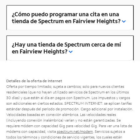
¿Cómo puedo programar una cita en una
tienda de Spectrum en Fairview Heights?
¿Hay una tienda de Spectrum cerca de mí
en Fairview Heights?
Detalles de la oferta de Internet
Oferta por tiempo limitado; sujeta a cambios; solo para nuevos clientes
residenciales (que no hayan utilizado servicios de Spectrum en los últimos
30 días) y que estén al día en pagos con Spectrum. Los impuestos y cargos
son adicionales en ciertos estados. SPECTRUM INTERNET: se aplican tarifas
estándar después del período de promoción. Cargo adicional por instalación.
Velocidades basadas en conexión alámbrica. Las velocidades reales
(incluyendo conexión inalámbrica) varían y no están garantizadas. Se
requiere módem con capacidad Gig para velocidad Gig. Para ver una lista de
módems con capacidad, visita
spectrum.net/modem
. Servicios sujetos a
todos los términos y condiciones de servicio vigentes, los cuales están