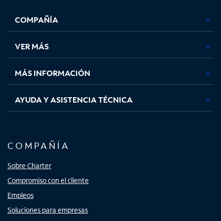
se
se
se
se
COMPAÑÍA
abre
abre
abre
abre
en
en
en
en
una
una
una
una
VER MÁS
pestaña
pestaña
pestaña
pestaña
nueva
nueva
nueva
nueva
MÁS INFORMACIÓN
AYUDA Y ASISTENCIA TÉCNICA
COMPAÑÍA
Sobre Charter
Compromiso con el cliente
Empleos
Soluciones para empresas