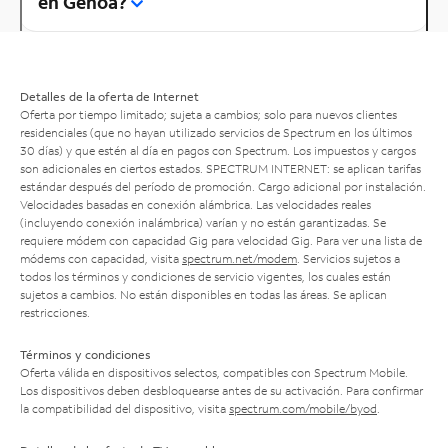
en Genoa?
Detalles de la oferta de Internet
Oferta por tiempo limitado; sujeta a cambios; solo para nuevos clientes
residenciales (que no hayan utilizado servicios de Spectrum en los últimos
30 días) y que estén al día en pagos con Spectrum. Los impuestos y cargos
son adicionales en ciertos estados. SPECTRUM INTERNET: se aplican tarifas
estándar después del período de promoción. Cargo adicional por instalación.
Velocidades basadas en conexión alámbrica. Las velocidades reales
(incluyendo conexión inalámbrica) varían y no están garantizadas. Se
requiere módem con capacidad Gig para velocidad Gig. Para ver una lista de
módems con capacidad, visita
spectrum.net/modem
. Servicios sujetos a
todos los términos y condiciones de servicio vigentes, los cuales están
sujetos a cambios. No están disponibles en todas las áreas. Se aplican
restricciones.
Términos y condiciones
Oferta válida en dispositivos selectos, compatibles con Spectrum Mobile.
Los dispositivos deben desbloquearse antes de su activación. Para confirmar
la compatibilidad del dispositivo, visita
spectrum.com/mobile/byod
.