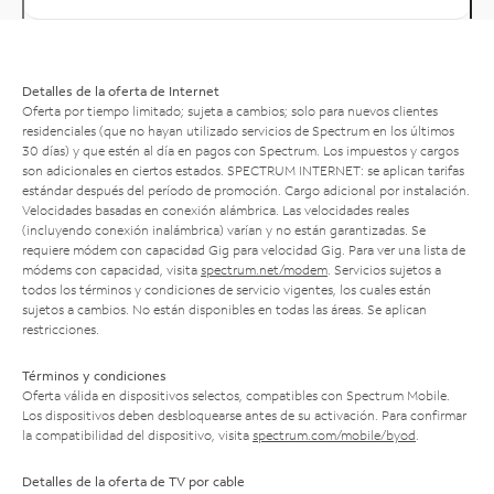
Detalles de la oferta de Internet
Oferta por tiempo limitado; sujeta a cambios; solo para nuevos clientes
residenciales (que no hayan utilizado servicios de Spectrum en los últimos
30 días) y que estén al día en pagos con Spectrum. Los impuestos y cargos
son adicionales en ciertos estados. SPECTRUM INTERNET: se aplican tarifas
estándar después del período de promoción. Cargo adicional por instalación.
Velocidades basadas en conexión alámbrica. Las velocidades reales
(incluyendo conexión inalámbrica) varían y no están garantizadas. Se
requiere módem con capacidad Gig para velocidad Gig. Para ver una lista de
módems con capacidad, visita
spectrum.net/modem
. Servicios sujetos a
todos los términos y condiciones de servicio vigentes, los cuales están
sujetos a cambios. No están disponibles en todas las áreas. Se aplican
restricciones.
Términos y condiciones
Oferta válida en dispositivos selectos, compatibles con Spectrum Mobile.
Los dispositivos deben desbloquearse antes de su activación. Para confirmar
la compatibilidad del dispositivo, visita
spectrum.com/mobile/byod
.
Detalles de la oferta de TV por cable