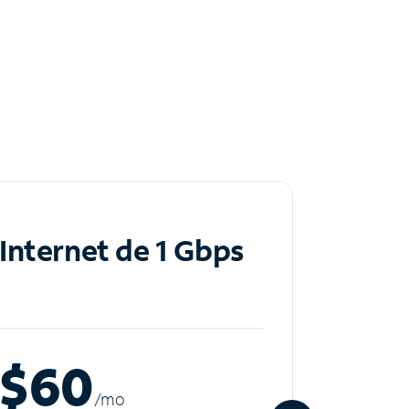
Internet de 1 Gbps
Inte
$60
$8
/m
o