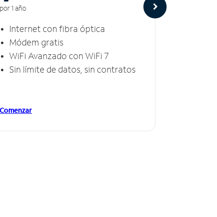
por 1 año
por 1 año
Internet con fibra óptica
Intern
Módem gratis
Módem
WiFi Avanzado con WiFi 7
Invinc
Sin límite de datos, sin contratos
Sin lí
Comenzar
Comenzar