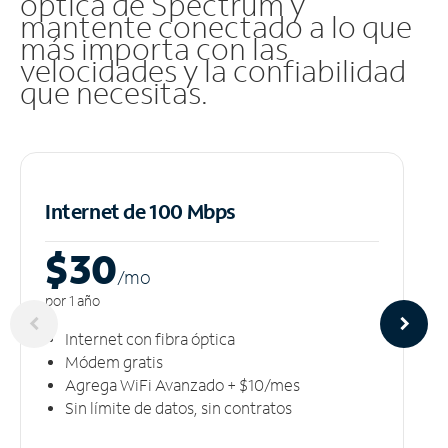
óptica de Spectrum y
mantente conectado a lo que
más importa con las
velocidades y la confiabilidad
que necesitas.
Internet de 100 Mbps
$30
/m
o
por 1 año
Internet con fibra óptica
Módem gratis
Agrega WiFi Avanzado + $10/mes
Sin límite de datos, sin contratos