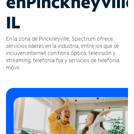
en
Pinckneyville
Administrar
IL
cuenta
Encuentra
una
En la zona de Pinckneyville, Spectrum ofrece
tienda
servicios líderes en la industria, entre los que se
incluyen Internet con fibra óptica, televisión y
streaming, telefonía fija y servicios de telefonía
móvil.