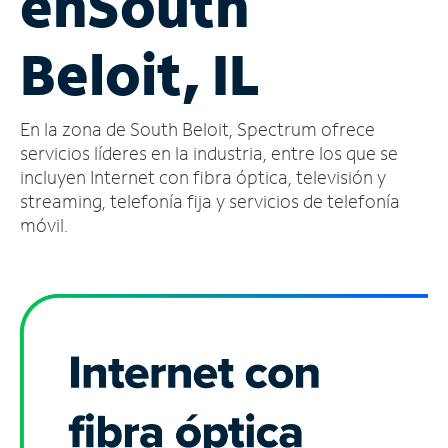
en
South
Administrar
Beloit, IL
cuenta
Encuentra
una
En la zona de South Beloit, Spectrum ofrece
tienda
servicios líderes en la industria, entre los que se
incluyen Internet con fibra óptica, televisión y
streaming, telefonía fija y servicios de telefonía
móvil.