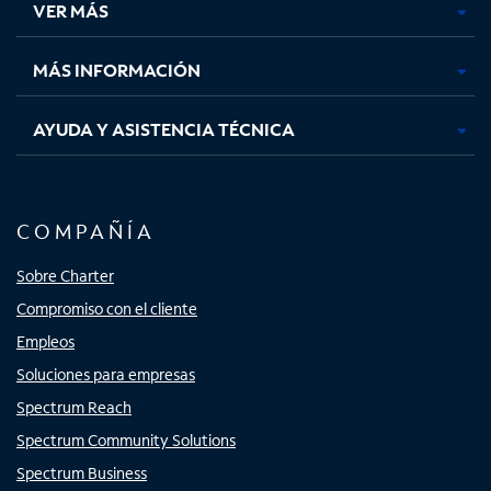
VER MÁS
pestaña
pestaña
pestaña
pestaña
nueva
nueva
nueva
nueva
MÁS INFORMACIÓN
AYUDA Y ASISTENCIA TÉCNICA
COMPAÑÍA
Sobre Charter
Compromiso con el cliente
Empleos
Soluciones para empresas
Spectrum Reach
Spectrum Community Solutions
Spectrum Business