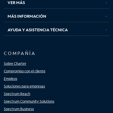
VER MÁS
pestaña
pestaña
pestaña
pestaña
nueva
nueva
nueva
nueva
MÁS INFORMACIÓN
AYUDA Y ASISTENCIA TÉCNICA
COMPAÑÍA
Sobre Charter
Compromiso con el cliente
Empleos
Soluciones para empresas
Spectrum Reach
Spectrum Community Solutions
Spectrum Business