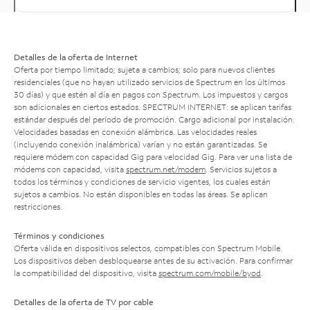
Detalles de la oferta de Internet
Oferta por tiempo limitado; sujeta a cambios; solo para nuevos clientes
residenciales (que no hayan utilizado servicios de Spectrum en los últimos
30 días) y que estén al día en pagos con Spectrum. Los impuestos y cargos
son adicionales en ciertos estados. SPECTRUM INTERNET: se aplican tarifas
estándar después del período de promoción. Cargo adicional por instalación.
Velocidades basadas en conexión alámbrica. Las velocidades reales
(incluyendo conexión inalámbrica) varían y no están garantizadas. Se
requiere módem con capacidad Gig para velocidad Gig. Para ver una lista de
módems con capacidad, visita
spectrum.net/modem
. Servicios sujetos a
todos los términos y condiciones de servicio vigentes, los cuales están
sujetos a cambios. No están disponibles en todas las áreas. Se aplican
restricciones.
Términos y condiciones
Oferta válida en dispositivos selectos, compatibles con Spectrum Mobile.
Los dispositivos deben desbloquearse antes de su activación. Para confirmar
la compatibilidad del dispositivo, visita
spectrum.com/mobile/byod
.
Detalles de la oferta de TV por cable