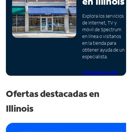
en
Illinois
Administrar
Explora los servicios
cuenta
de Internet, TV y
Encuentra
móvil de Spectrum
una
en línea o visítanos
tienda
en la tienda para
obtener ayuda de un
especialista.
Programa una cita
Ofertas destacadas en
Illinois