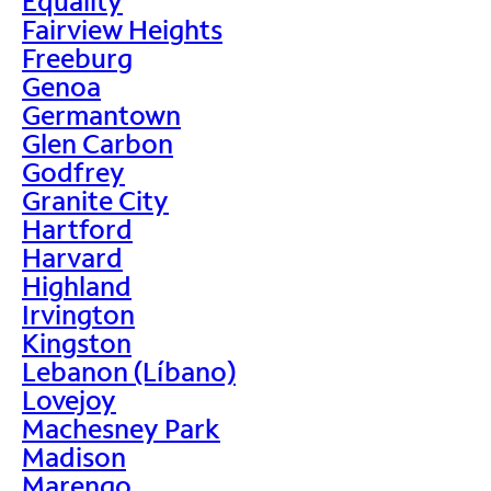
Equality
Fairview Heights
Freeburg
Genoa
Germantown
Glen Carbon
Godfrey
Granite City
Hartford
Harvard
Highland
Irvington
Kingston
Lebanon (Líbano)
Lovejoy
Machesney Park
Madison
Marengo