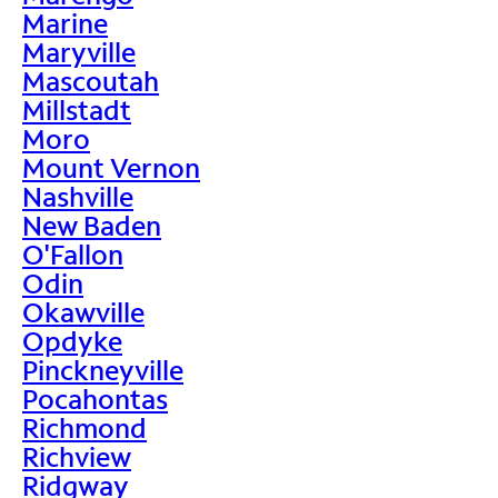
Marine
Maryville
Mascoutah
Millstadt
Moro
Mount Vernon
Nashville
New Baden
O'Fallon
Odin
Okawville
Opdyke
Pinckneyville
Pocahontas
Richmond
Richview
Ridgway