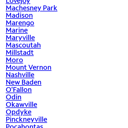
Lovejoy
Machesney Park
Madison
Marengo
Marine
Maryville
Mascoutah
Millstadt
Moro
Mount Vernon
Nashville
New Baden
O'Fallon
Odin
Okawville
Opdyke
Pinckneyville
Pocahontas