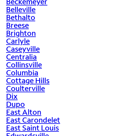
Beckemeyer
Belleville
Bethalto
Breese
Brighton
Carlyle
Caseyville
Centralia
Collinsville
Columbia
Cottage Hills
Coulterville
Dix
Dupo
East Alton
East Carondelet
East Saint Louis
Edwardsville