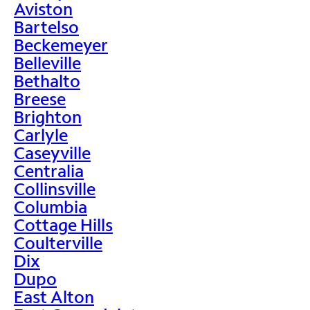
Aviston
Bartelso
Beckemeyer
Belleville
Bethalto
Breese
Brighton
Carlyle
Caseyville
Centralia
Collinsville
Columbia
Cottage Hills
Coulterville
Dix
Dupo
East Alton