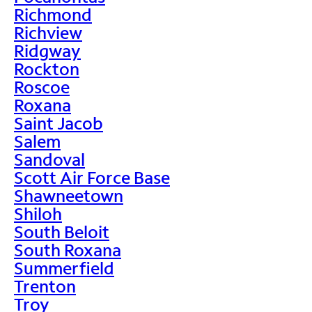
Richmond
Richview
Ridgway
Rockton
Roscoe
Roxana
Saint Jacob
Salem
Sandoval
Scott Air Force Base
Shawneetown
Shiloh
South Beloit
South Roxana
Summerfield
Trenton
Troy