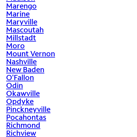
Marengo
Marine
Maryville
Mascoutah
Millstadt
Moro
Mount Vernon
Nashville
New Baden
O'Fallon
Odin
Okawville
Opdyke
Pinckneyville
Pocahontas
Richmond
Richview