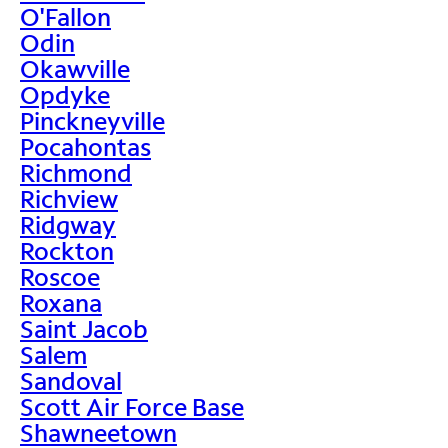
O'Fallon
Odin
Okawville
Opdyke
Pinckneyville
Pocahontas
Richmond
Richview
Ridgway
Rockton
Roscoe
Roxana
Saint Jacob
Salem
Sandoval
Scott Air Force Base
Shawneetown