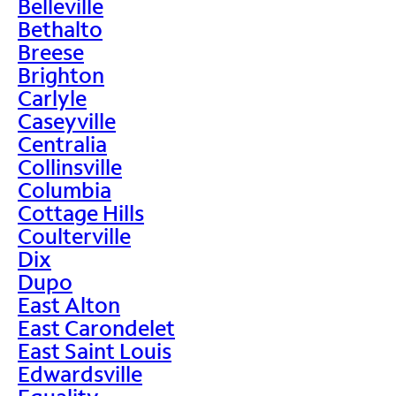
Belleville
Bethalto
Breese
Brighton
Carlyle
Caseyville
Centralia
Collinsville
Columbia
Cottage Hills
Coulterville
Dix
Dupo
East Alton
East Carondelet
East Saint Louis
Edwardsville