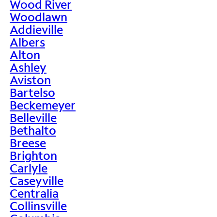
Wood River
Woodlawn
Addieville
Albers
Alton
Ashley
Aviston
Bartelso
Beckemeyer
Belleville
Bethalto
Breese
Brighton
Carlyle
Caseyville
Centralia
Collinsville