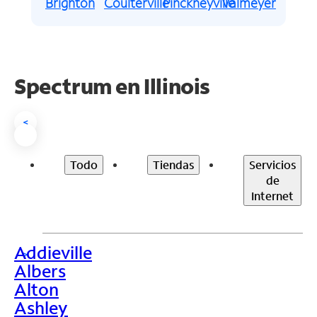
Brighton
Coulterville
Pinckneyville
Valmeyer
Spectrum en
Illinois
<
Todo
Tiendas
Servicios
de
Internet
Addieville
>
Albers
Alton
Ashley