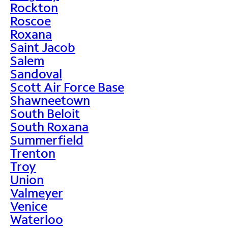
Rockton
Roscoe
Roxana
Saint Jacob
Salem
Sandoval
Scott Air Force Base
Shawneetown
South Beloit
South Roxana
Summerfield
Trenton
Troy
Union
Valmeyer
Venice
Waterloo