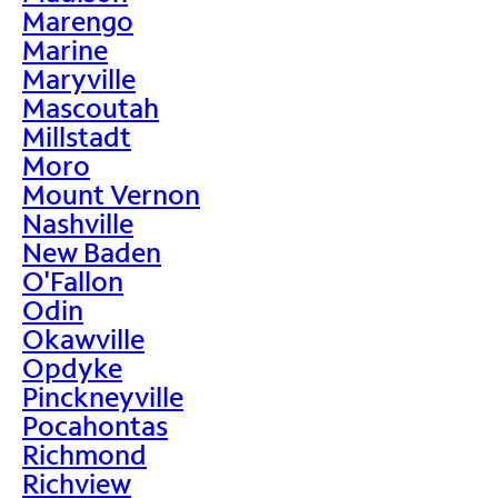
Marengo
Marine
Maryville
Mascoutah
Millstadt
Moro
Mount Vernon
Nashville
New Baden
O'Fallon
Odin
Okawville
Opdyke
Pinckneyville
Pocahontas
Richmond
Richview