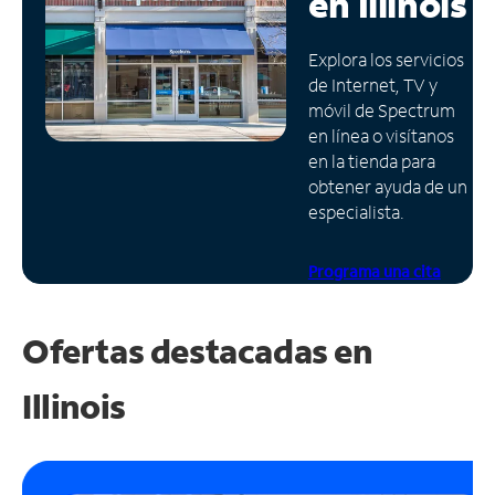
en
Illinois
Administrar
Explora los servicios
cuenta
de Internet, TV y
Encuentra
móvil de Spectrum
una
en línea o visítanos
tienda
en la tienda para
obtener ayuda de un
especialista.
Programa una cita
Ofertas destacadas en
Illinois