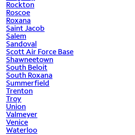
Rockton
Roscoe
Roxana
Saint Jacob
Salem
Sandoval
Scott Air Force Base
Shawneetown
South Beloit
South Roxana
Summerfield
Trenton
Troy
Union
Valmeyer
Venice
Waterloo