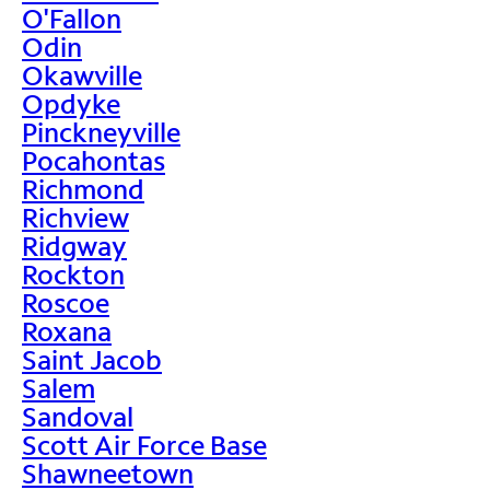
O'Fallon
Odin
Okawville
Opdyke
Pinckneyville
Pocahontas
Richmond
Richview
Ridgway
Rockton
Roscoe
Roxana
Saint Jacob
Salem
Sandoval
Scott Air Force Base
Shawneetown