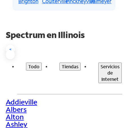
Brighton
Coulterville
Pinckneyville
Valmeyer
Spectrum en
Illinois
<
Todo
Tiendas
Servicios
de
Internet
Addieville
>
Albers
Alton
Ashley