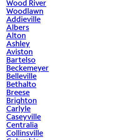
Wood River
Woodlawn
Addieville
Albers
Alton
Ashley
Aviston
Bartelso
Beckemeyer
Belleville
Bethalto
Breese
Brighton
Carlyle
Caseyville
Centralia
Collinsville