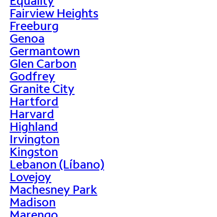
Equality
Fairview Heights
Freeburg
Genoa
Germantown
Glen Carbon
Godfrey
Granite City
Hartford
Harvard
Highland
Irvington
Kingston
Lebanon (Líbano)
Lovejoy
Machesney Park
Madison
Marengo