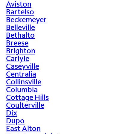
Aviston
Bartelso
Beckemeyer
Belleville
Bethalto
Breese
Brighton
Carlyle
Caseyville
Centralia
Collinsville
Columbia
Cottage Hills
Coulterville
Dix
Dupo
East Alton