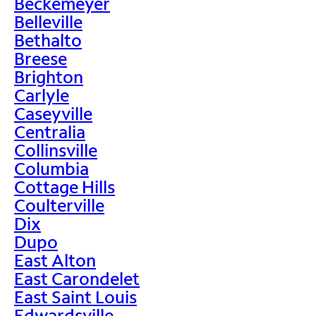
Beckemeyer
Belleville
Bethalto
Breese
Brighton
Carlyle
Caseyville
Centralia
Collinsville
Columbia
Cottage Hills
Coulterville
Dix
Dupo
East Alton
East Carondelet
East Saint Louis
Edwardsville