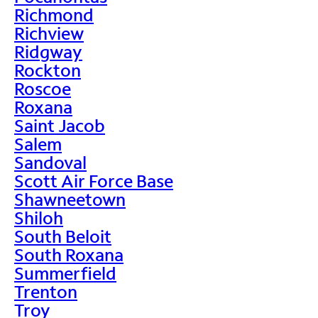
Richmond
Richview
Ridgway
Rockton
Roscoe
Roxana
Saint Jacob
Salem
Sandoval
Scott Air Force Base
Shawneetown
Shiloh
South Beloit
South Roxana
Summerfield
Trenton
Troy