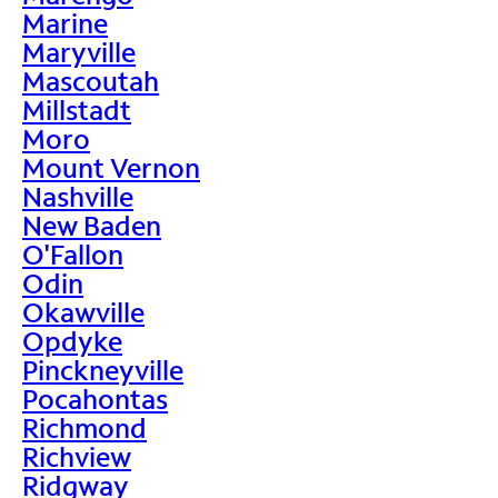
Marine
Maryville
Mascoutah
Millstadt
Moro
Mount Vernon
Nashville
New Baden
O'Fallon
Odin
Okawville
Opdyke
Pinckneyville
Pocahontas
Richmond
Richview
Ridgway