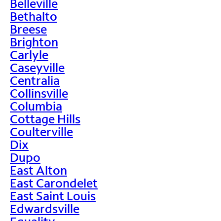
Belleville
Bethalto
Breese
Brighton
Carlyle
Caseyville
Centralia
Collinsville
Columbia
Cottage Hills
Coulterville
Dix
Dupo
East Alton
East Carondelet
East Saint Louis
Edwardsville