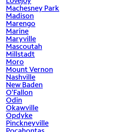
Lovejoy
Machesney Park
Madison
Marengo
Marine
Maryville
Mascoutah
Millstadt
Moro
Mount Vernon
Nashville
New Baden
O'Fallon
Odin
Okawville
Opdyke
Pinckneyville
Pocahontas