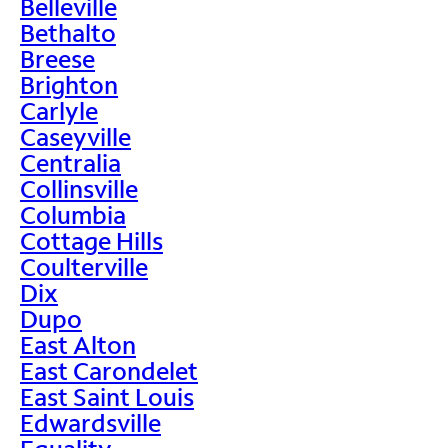
Belleville
Bethalto
Breese
Brighton
Carlyle
Caseyville
Centralia
Collinsville
Columbia
Cottage Hills
Coulterville
Dix
Dupo
East Alton
East Carondelet
East Saint Louis
Edwardsville