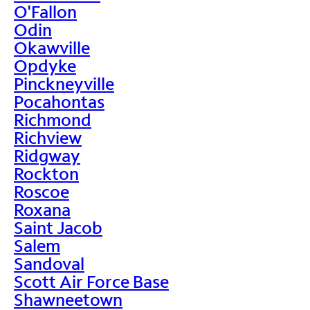
O'Fallon
Odin
Okawville
Opdyke
Pinckneyville
Pocahontas
Richmond
Richview
Ridgway
Rockton
Roscoe
Roxana
Saint Jacob
Salem
Sandoval
Scott Air Force Base
Shawneetown