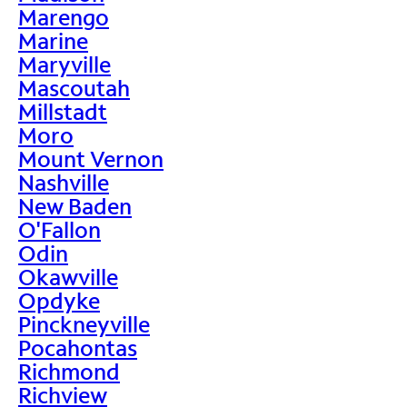
Marengo
Marine
Maryville
Mascoutah
Millstadt
Moro
Mount Vernon
Nashville
New Baden
O'Fallon
Odin
Okawville
Opdyke
Pinckneyville
Pocahontas
Richmond
Richview