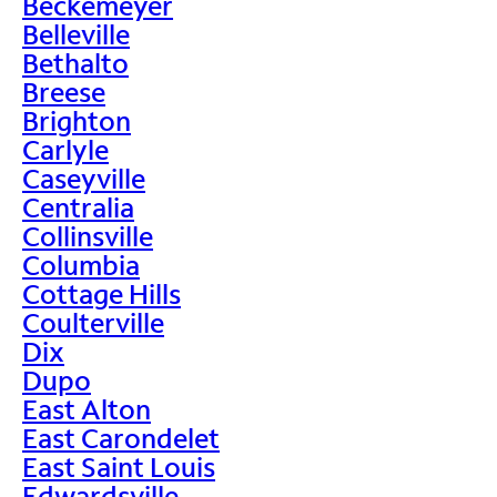
Beckemeyer
Belleville
Bethalto
Breese
Brighton
Carlyle
Caseyville
Centralia
Collinsville
Columbia
Cottage Hills
Coulterville
Dix
Dupo
East Alton
East Carondelet
East Saint Louis
Edwardsville