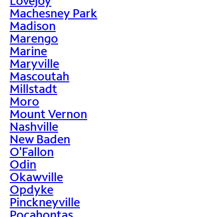
Lovejoy
Machesney Park
Madison
Marengo
Marine
Maryville
Mascoutah
Millstadt
Moro
Mount Vernon
Nashville
New Baden
O'Fallon
Odin
Okawville
Opdyke
Pinckneyville
Pocahontas