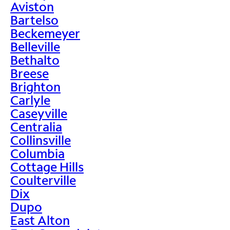
Aviston
Bartelso
Beckemeyer
Belleville
Bethalto
Breese
Brighton
Carlyle
Caseyville
Centralia
Collinsville
Columbia
Cottage Hills
Coulterville
Dix
Dupo
East Alton