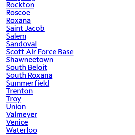
Rockton
Roscoe
Roxana
Saint Jacob
Salem
Sandoval
Scott Air Force Base
Shawneetown
South Beloit
South Roxana
Summerfield
Trenton
Troy
Union
Valmeyer
Venice
Waterloo