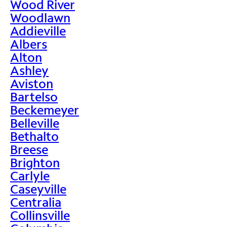
Wood River
Woodlawn
Addieville
Albers
Alton
Ashley
Aviston
Bartelso
Beckemeyer
Belleville
Bethalto
Breese
Brighton
Carlyle
Caseyville
Centralia
Collinsville