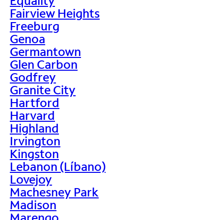
Equality
Fairview Heights
Freeburg
Genoa
Germantown
Glen Carbon
Godfrey
Granite City
Hartford
Harvard
Highland
Irvington
Kingston
Lebanon (Líbano)
Lovejoy
Machesney Park
Madison
Marengo