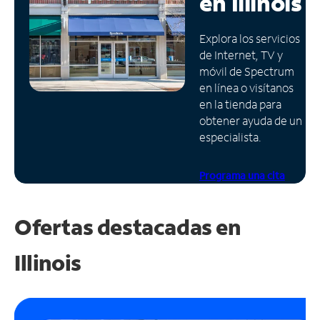
en
Illinois
Administrar
Explora los servicios
cuenta
de Internet, TV y
Encuentra
móvil de Spectrum
una
en línea o visítanos
tienda
en la tienda para
obtener ayuda de un
especialista.
Programa una cita
Ofertas destacadas en
Illinois