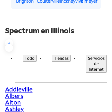
Brighton
Coulterville
Pinckneyville
Valmeyer
Spectrum en
Illinois
<
Todo
Tiendas
Servicios
de
Internet
Addieville
>
Albers
Alton
Ashley