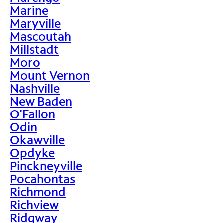
Marine
Maryville
Mascoutah
Millstadt
Moro
Mount Vernon
Nashville
New Baden
O'Fallon
Odin
Okawville
Opdyke
Pinckneyville
Pocahontas
Richmond
Richview
Ridgway