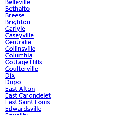
Belleville
Bethalto
Breese
Brighton
Carlyle
Caseyville
Centralia
Collinsville
Columbia
Cottage Hills
Coulterville
Dix
Dupo
East Alton
East Carondelet
East Saint Louis
Edwardsville