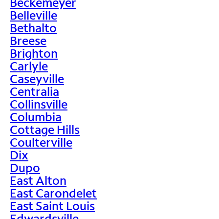
Beckemeyer
Belleville
Bethalto
Breese
Brighton
Carlyle
Caseyville
Centralia
Collinsville
Columbia
Cottage Hills
Coulterville
Dix
Dupo
East Alton
East Carondelet
East Saint Louis
Edwardsville