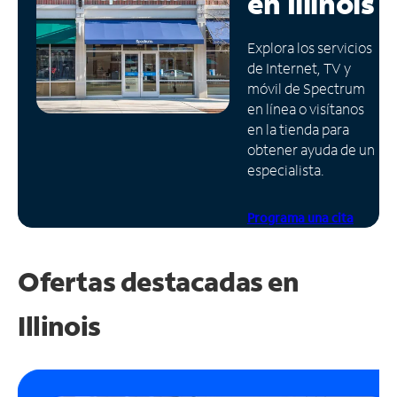
en
Illinois
Administrar
Explora los servicios
cuenta
de Internet, TV y
Encuentra
móvil de Spectrum
una
en línea o visítanos
tienda
en la tienda para
obtener ayuda de un
especialista.
Programa una cita
Ofertas destacadas en
Illinois