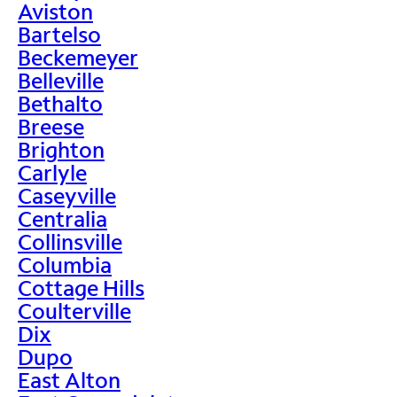
Aviston
Bartelso
Beckemeyer
Belleville
Bethalto
Breese
Brighton
Carlyle
Caseyville
Centralia
Collinsville
Columbia
Cottage Hills
Coulterville
Dix
Dupo
East Alton