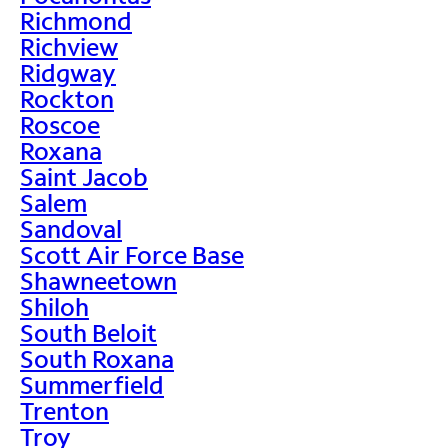
Richmond
Richview
Ridgway
Rockton
Roscoe
Roxana
Saint Jacob
Salem
Sandoval
Scott Air Force Base
Shawneetown
Shiloh
South Beloit
South Roxana
Summerfield
Trenton
Troy