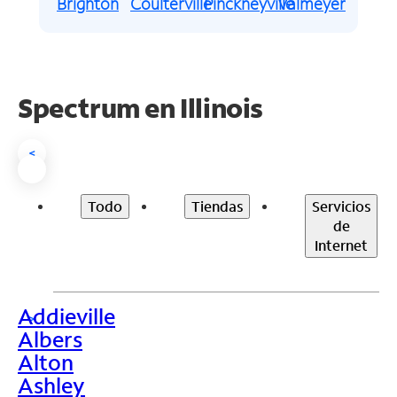
Brighton
Coulterville
Pinckneyville
Valmeyer
Spectrum en
Illinois
<
Todo
Tiendas
Servicios
de
Internet
Addieville
>
Albers
Alton
Ashley