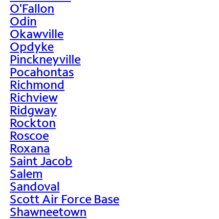
O'Fallon
Odin
Okawville
Opdyke
Pinckneyville
Pocahontas
Richmond
Richview
Ridgway
Rockton
Roscoe
Roxana
Saint Jacob
Salem
Sandoval
Scott Air Force Base
Shawneetown