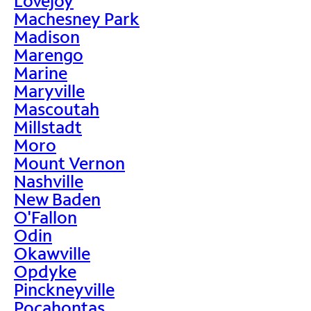
Lovejoy
Machesney Park
Madison
Marengo
Marine
Maryville
Mascoutah
Millstadt
Moro
Mount Vernon
Nashville
New Baden
O'Fallon
Odin
Okawville
Opdyke
Pinckneyville
Pocahontas