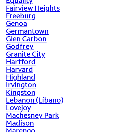
Equality
Fairview Heights
Freeburg
Genoa
Germantown
Glen Carbon
Godfrey
Granite City
Hartford
Harvard
Highland
Irvington
Kingston
Lebanon (Líbano)
Lovejoy
Machesney Park
Madison
Marengo