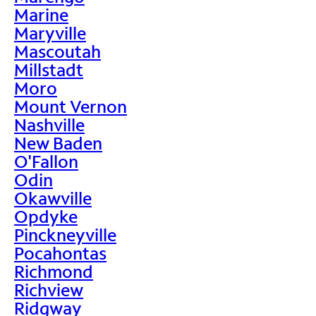
Marine
Maryville
Mascoutah
Millstadt
Moro
Mount Vernon
Nashville
New Baden
O'Fallon
Odin
Okawville
Opdyke
Pinckneyville
Pocahontas
Richmond
Richview
Ridgway