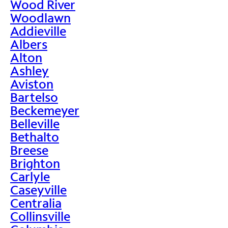
Wood River
Woodlawn
Addieville
Albers
Alton
Ashley
Aviston
Bartelso
Beckemeyer
Belleville
Bethalto
Breese
Brighton
Carlyle
Caseyville
Centralia
Collinsville