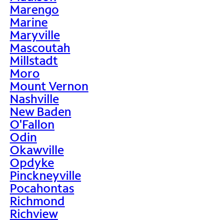
Marengo
Marine
Maryville
Mascoutah
Millstadt
Moro
Mount Vernon
Nashville
New Baden
O'Fallon
Odin
Okawville
Opdyke
Pinckneyville
Pocahontas
Richmond
Richview