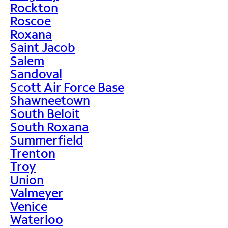
Rockton
Roscoe
Roxana
Saint Jacob
Salem
Sandoval
Scott Air Force Base
Shawneetown
South Beloit
South Roxana
Summerfield
Trenton
Troy
Union
Valmeyer
Venice
Waterloo