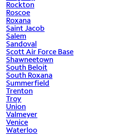
Rockton
Roscoe
Roxana
Saint Jacob
Salem
Sandoval
Scott Air Force Base
Shawneetown
South Beloit
South Roxana
Summerfield
Trenton
Troy
Union
Valmeyer
Venice
Waterloo