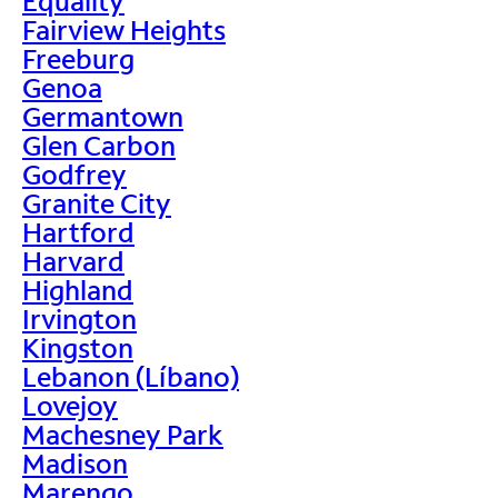
Equality
Fairview Heights
Freeburg
Genoa
Germantown
Glen Carbon
Godfrey
Granite City
Hartford
Harvard
Highland
Irvington
Kingston
Lebanon (Líbano)
Lovejoy
Machesney Park
Madison
Marengo