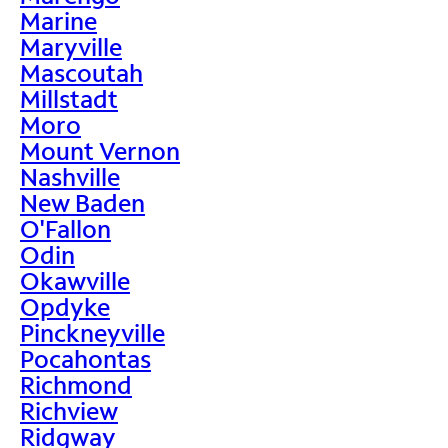
Marine
Maryville
Mascoutah
Millstadt
Moro
Mount Vernon
Nashville
New Baden
O'Fallon
Odin
Okawville
Opdyke
Pinckneyville
Pocahontas
Richmond
Richview
Ridgway