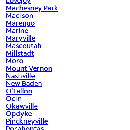
Lovejoy
Machesney Park
Madison
Marengo
Marine
Maryville
Mascoutah
Millstadt
Moro
Mount Vernon
Nashville
New Baden
O'Fallon
Odin
Okawville
Opdyke
Pinckneyville
Pocahontas