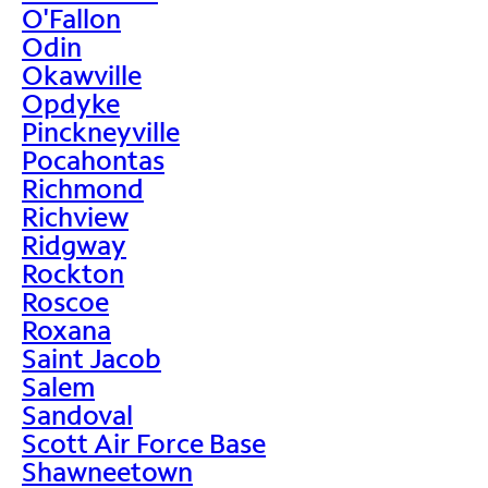
O'Fallon
Odin
Okawville
Opdyke
Pinckneyville
Pocahontas
Richmond
Richview
Ridgway
Rockton
Roscoe
Roxana
Saint Jacob
Salem
Sandoval
Scott Air Force Base
Shawneetown