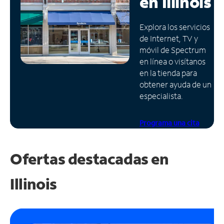
en
Illinois
Administrar
Explora los servicios
cuenta
de Internet, TV y
Encuentra
móvil de Spectrum
una
en línea o visítanos
tienda
en la tienda para
obtener ayuda de un
especialista.
Programa una cita
Ofertas destacadas en
Illinois