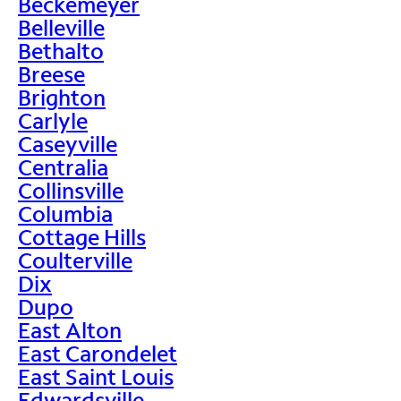
Beckemeyer
Belleville
Bethalto
Breese
Brighton
Carlyle
Caseyville
Centralia
Collinsville
Columbia
Cottage Hills
Coulterville
Dix
Dupo
East Alton
East Carondelet
East Saint Louis
Edwardsville