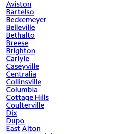
Aviston
Bartelso
Beckemeyer
Belleville
Bethalto
Breese
Brighton
Carlyle
Caseyville
Centralia
Collinsville
Columbia
Cottage Hills
Coulterville
Dix
Dupo
East Alton