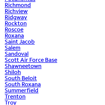
Richmond
Richview
Ridgway
Rockton
Roscoe
Roxana
Saint Jacob
Salem
Sandoval
Scott Air Force Base
Shawneetown
Shiloh
South Beloit
South Roxana
Summerfield
Trenton
Troy