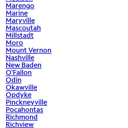
Marengo
Marine
Maryville
Mascoutah
Millstadt
Moro
Mount Vernon
Nashville
New Baden
O'Fallon
Odin
Okawville
Opdyke
Pinckneyville
Pocahontas
Richmond
Richview