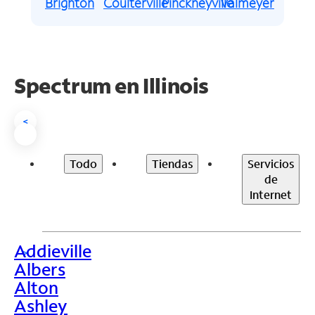
Brighton
Coulterville
Pinckneyville
Valmeyer
Spectrum en
Illinois
<
Todo
Tiendas
Servicios
de
Internet
Addieville
>
Albers
Alton
Ashley