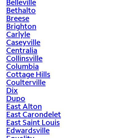
Belleville
Bethalto
Breese
Brighton
Carlyle
Caseyville
Centralia
Collinsville
Columbia
Cottage Hills
Coulterville
Dix
Dupo
East Alton
East Carondelet
East Saint Louis
Edwardsville