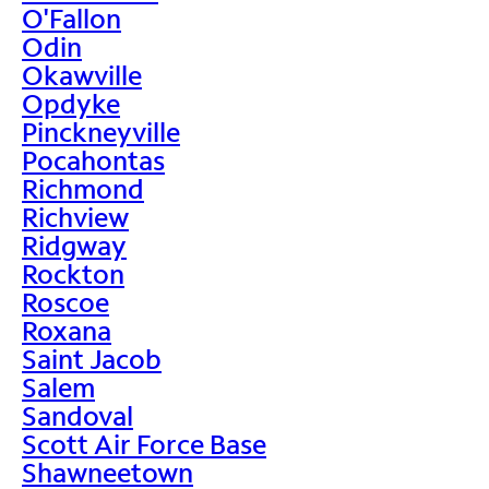
O'Fallon
Odin
Okawville
Opdyke
Pinckneyville
Pocahontas
Richmond
Richview
Ridgway
Rockton
Roscoe
Roxana
Saint Jacob
Salem
Sandoval
Scott Air Force Base
Shawneetown