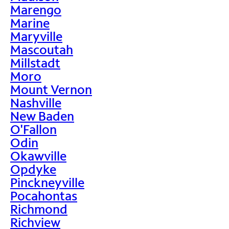
Marengo
Marine
Maryville
Mascoutah
Millstadt
Moro
Mount Vernon
Nashville
New Baden
O'Fallon
Odin
Okawville
Opdyke
Pinckneyville
Pocahontas
Richmond
Richview