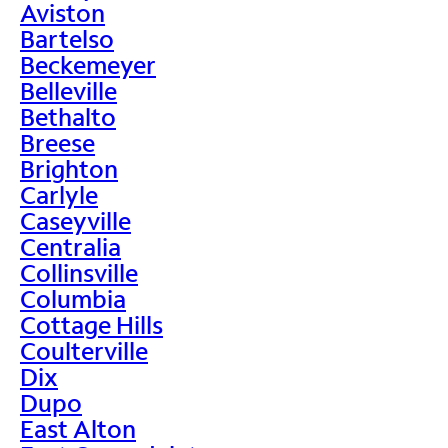
Aviston
Bartelso
Beckemeyer
Belleville
Bethalto
Breese
Brighton
Carlyle
Caseyville
Centralia
Collinsville
Columbia
Cottage Hills
Coulterville
Dix
Dupo
East Alton