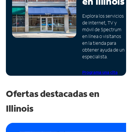
en
Illinois
Administrar
Explora los servicios
cuenta
de Internet, TV y
Encuentra
móvil de Spectrum
una
en línea o visítanos
tienda
en la tienda para
obtener ayuda de un
especialista.
Programa una cita
Ofertas destacadas en
Illinois