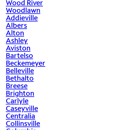
Wood River
Woodlawn
Addieville
Albers
Alton
Ashley
Aviston
Bartelso
Beckemeyer
Belleville
Bethalto
Breese
Brighton
Carlyle
Caseyville
Centralia
Collinsville