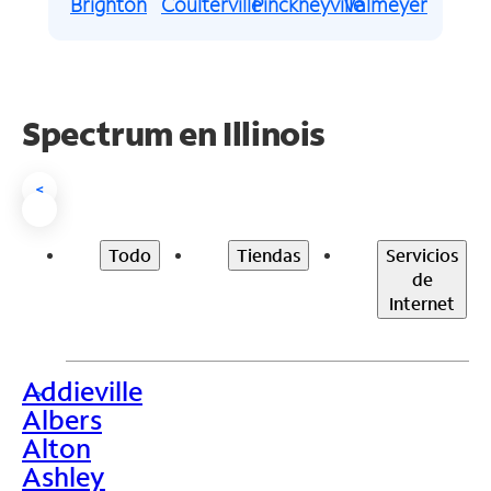
Brighton
Coulterville
Pinckneyville
Valmeyer
Spectrum en
Illinois
<
Todo
Tiendas
Servicios
de
Internet
Addieville
>
Albers
Alton
Ashley