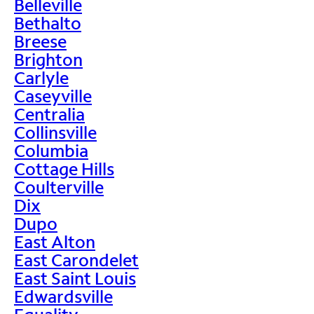
Belleville
Bethalto
Breese
Brighton
Carlyle
Caseyville
Centralia
Collinsville
Columbia
Cottage Hills
Coulterville
Dix
Dupo
East Alton
East Carondelet
East Saint Louis
Edwardsville