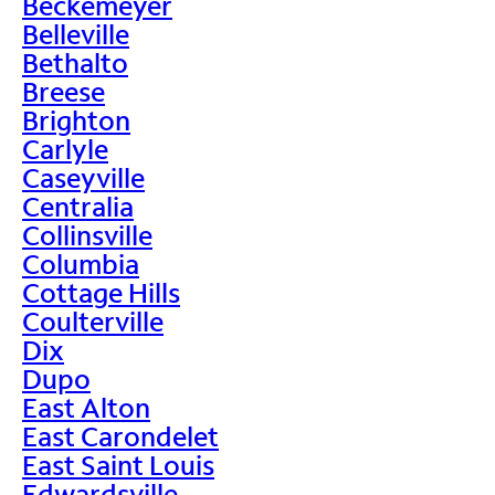
Beckemeyer
Belleville
Bethalto
Breese
Brighton
Carlyle
Caseyville
Centralia
Collinsville
Columbia
Cottage Hills
Coulterville
Dix
Dupo
East Alton
East Carondelet
East Saint Louis
Edwardsville