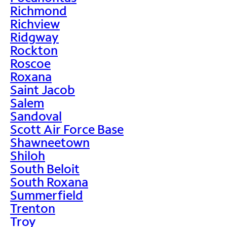
Richmond
Richview
Ridgway
Rockton
Roscoe
Roxana
Saint Jacob
Salem
Sandoval
Scott Air Force Base
Shawneetown
Shiloh
South Beloit
South Roxana
Summerfield
Trenton
Troy