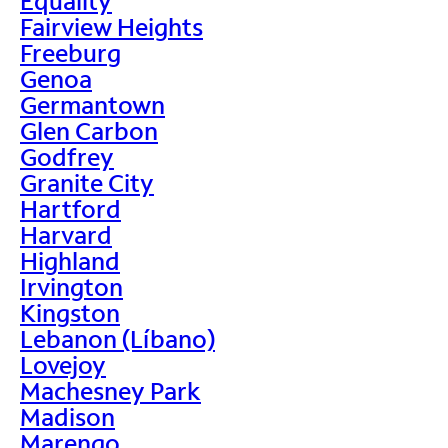
Equality
Fairview Heights
Freeburg
Genoa
Germantown
Glen Carbon
Godfrey
Granite City
Hartford
Harvard
Highland
Irvington
Kingston
Lebanon (Líbano)
Lovejoy
Machesney Park
Madison
Marengo