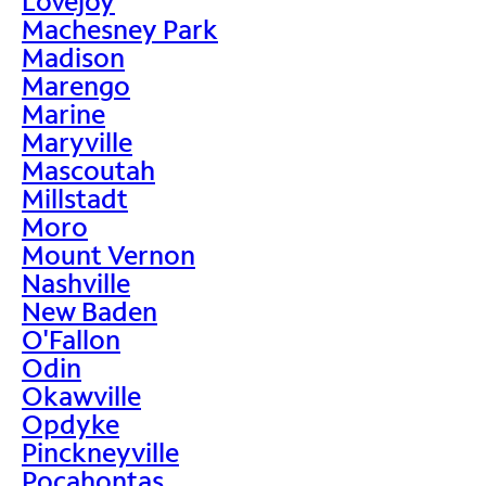
Lovejoy
Machesney Park
Madison
Marengo
Marine
Maryville
Mascoutah
Millstadt
Moro
Mount Vernon
Nashville
New Baden
O'Fallon
Odin
Okawville
Opdyke
Pinckneyville
Pocahontas