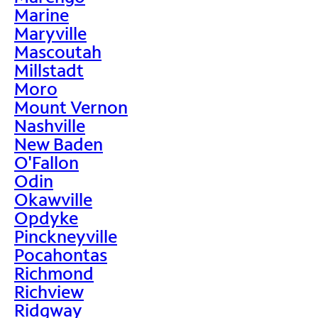
Marine
Maryville
Mascoutah
Millstadt
Moro
Mount Vernon
Nashville
New Baden
O'Fallon
Odin
Okawville
Opdyke
Pinckneyville
Pocahontas
Richmond
Richview
Ridgway