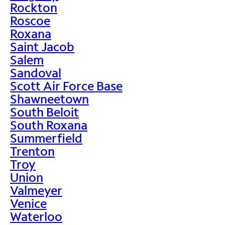
Rockton
Roscoe
Roxana
Saint Jacob
Salem
Sandoval
Scott Air Force Base
Shawneetown
South Beloit
South Roxana
Summerfield
Trenton
Troy
Union
Valmeyer
Venice
Waterloo