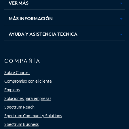
VER MÁS
pestaña
pestaña
pestaña
pestaña
nueva
nueva
nueva
nueva
MÁS INFORMACIÓN
AYUDA Y ASISTENCIA TÉCNICA
COMPAÑÍA
Sobre Charter
Compromiso con el cliente
Empleos
Soluciones para empresas
Spectrum Reach
Spectrum Community Solutions
Spectrum Business