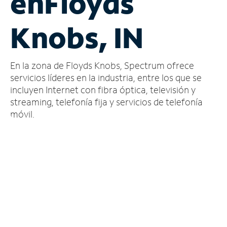
en
Floyds
Administrar
Knobs, IN
cuenta
Encuentra
una
En la zona de Floyds Knobs, Spectrum ofrece
tienda
servicios líderes en la industria, entre los que se
incluyen Internet con fibra óptica, televisión y
streaming, telefonía fija y servicios de telefonía
móvil.