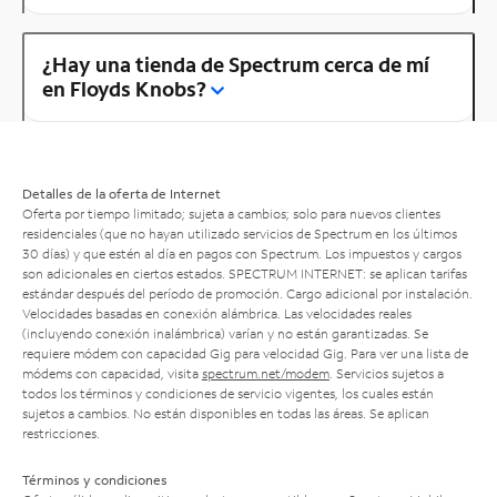
¿Hay una tienda de Spectrum cerca de mí
en Floyds Knobs?
Detalles de la oferta de Internet
Oferta por tiempo limitado; sujeta a cambios; solo para nuevos clientes
residenciales (que no hayan utilizado servicios de Spectrum en los últimos
30 días) y que estén al día en pagos con Spectrum. Los impuestos y cargos
son adicionales en ciertos estados. SPECTRUM INTERNET: se aplican tarifas
estándar después del período de promoción. Cargo adicional por instalación.
Velocidades basadas en conexión alámbrica. Las velocidades reales
(incluyendo conexión inalámbrica) varían y no están garantizadas. Se
requiere módem con capacidad Gig para velocidad Gig. Para ver una lista de
módems con capacidad, visita
spectrum.net/modem
. Servicios sujetos a
todos los términos y condiciones de servicio vigentes, los cuales están
sujetos a cambios. No están disponibles en todas las áreas. Se aplican
restricciones.
Términos y condiciones