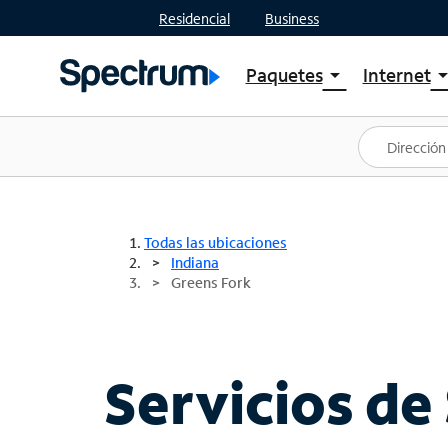
Residencial
Business
Paquetes
Internet
arrow_drop_down
arrow_drop
Ver paquetes
Spectr
Spectrum One
Planes
Mejores ofertas
Spectr
Ofertas en tu área
Intern
Todas las ubicaciones
Indiana
Greens Fork
Servicios de