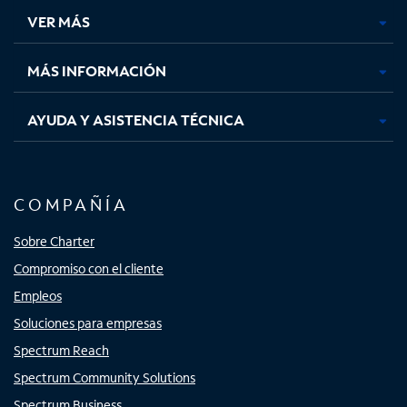
una
una
una
una
VER MÁS
pestaña
pestaña
pestaña
pestaña
nueva
nueva
nueva
nueva
MÁS INFORMACIÓN
AYUDA Y ASISTENCIA TÉCNICA
COMPAÑÍA
Sobre Charter
Compromiso con el cliente
Empleos
Soluciones para empresas
Spectrum Reach
Spectrum Community Solutions
Spectrum Business