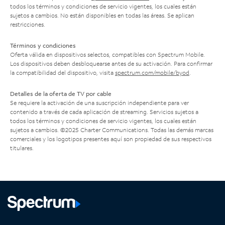
todos los términos y condiciones de servicio vigentes, los cuales están
sujetos a cambios. No están disponibles en todas las áreas. Se aplican
restricciones.
Términos y condiciones
Oferta válida en dispositivos selectos, compatibles con Spectrum Mobile.
Los dispositivos deben desbloquearse antes de su activación. Para confirmar
la compatibilidad del dispositivo, visita
spectrum.com/mobile/byod
.
Detalles de la oferta de TV por cable
Se requiere la activación de una suscripción independiente para ver
contenido a través de cada aplicación de streaming. Servicios sujetos a
todos los términos y condiciones de servicio vigentes, los cuales están
sujetos a cambios. ©2025 Charter Communications. Todas las demás marcas
comerciales y los logotipos presentes aquí son propiedad de sus respectivos
titulares.