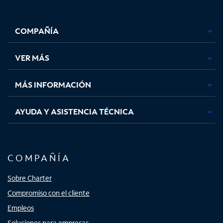
Facebook,
Instagram,
Youtube,
X,
se
se
se
se
COMPAÑÍA
abre
abre
abre
abre
en
en
en
en
una
una
una
una
VER MÁS
pestaña
pestaña
pestaña
pestaña
nueva
nueva
nueva
nueva
MÁS INFORMACIÓN
AYUDA Y ASISTENCIA TÉCNICA
COMPAÑÍA
Sobre Charter
Compromiso con el cliente
Empleos
Soluciones para empresas