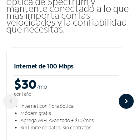
óptica de Spectrum y
mantente conectado a lo que
más importa con las
velocidades y la confiabilidad
que necesitas.
Internet de 100 Mbps
$30
/m
o
por 1 año
Internet con fibra óptica
Módem gratis
Agrega WiFi Avanzado + $10/mes
Sin límite de datos, sin contratos