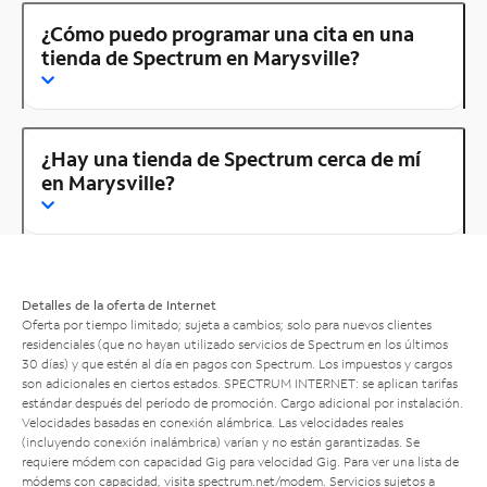
¿Cómo puedo programar una cita en una
tienda de Spectrum en Marysville?
¿Hay una tienda de Spectrum cerca de mí
en Marysville?
Detalles de la oferta de Internet
Oferta por tiempo limitado; sujeta a cambios; solo para nuevos clientes
residenciales (que no hayan utilizado servicios de Spectrum en los últimos
30 días) y que estén al día en pagos con Spectrum. Los impuestos y cargos
son adicionales en ciertos estados. SPECTRUM INTERNET: se aplican tarifas
estándar después del período de promoción. Cargo adicional por instalación.
Velocidades basadas en conexión alámbrica. Las velocidades reales
(incluyendo conexión inalámbrica) varían y no están garantizadas. Se
requiere módem con capacidad Gig para velocidad Gig. Para ver una lista de
módems con capacidad, visita
spectrum.net/modem
. Servicios sujetos a