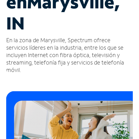
en
Marysville,
Administrar
IN
cuenta
Encuentra
una
En la zona de Marysville, Spectrum ofrece
tienda
servicios líderes en la industria, entre los que se
incluyen Internet con fibra óptica, televisión y
streaming, telefonía fija y servicios de telefonía
móvil.