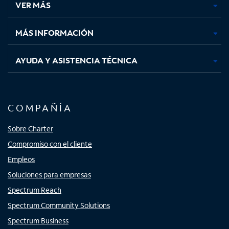
VER MÁS
pestaña
pestaña
pestaña
pestaña
nueva
nueva
nueva
nueva
MÁS INFORMACIÓN
AYUDA Y ASISTENCIA TÉCNICA
COMPAÑÍA
Sobre Charter
Compromiso con el cliente
Empleos
Soluciones para empresas
Spectrum Reach
Spectrum Community Solutions
Spectrum Business