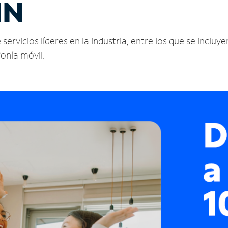
IN
rvicios líderes en la industria, entre los que se incluyen
fonía móvil.