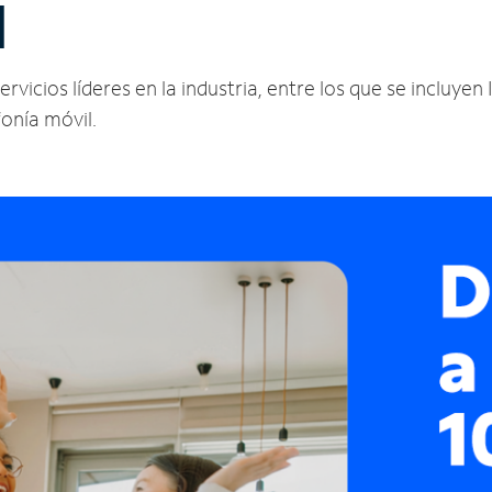
N
icios líderes en la industria, entre los que se incluyen I
fonía móvil.