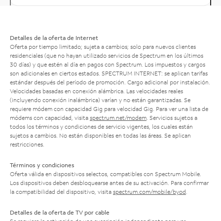
Detalles de la oferta de Internet
Oferta por tiempo limitado; sujeta a cambios; solo para nuevos clientes
residenciales (que no hayan utilizado servicios de Spectrum en los últimos
30 días) y que estén al día en pagos con Spectrum. Los impuestos y cargos
son adicionales en ciertos estados. SPECTRUM INTERNET: se aplican tarifas
estándar después del período de promoción. Cargo adicional por instalación.
Velocidades basadas en conexión alámbrica. Las velocidades reales
(incluyendo conexión inalámbrica) varían y no están garantizadas. Se
requiere módem con capacidad Gig para velocidad Gig. Para ver una lista de
módems con capacidad, visita
spectrum.net/modem
. Servicios sujetos a
todos los términos y condiciones de servicio vigentes, los cuales están
sujetos a cambios. No están disponibles en todas las áreas. Se aplican
restricciones.
Términos y condiciones
Oferta válida en dispositivos selectos, compatibles con Spectrum Mobile.
Los dispositivos deben desbloquearse antes de su activación. Para confirmar
la compatibilidad del dispositivo, visita
spectrum.com/mobile/byod
.
Detalles de la oferta de TV por cable