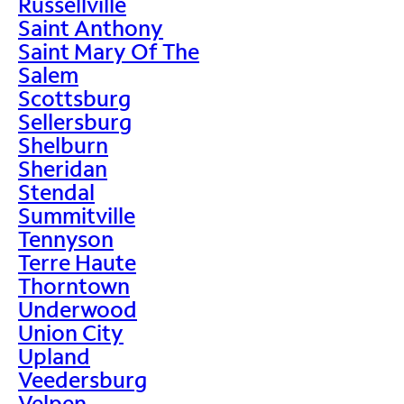
Russellville
Saint Anthony
Saint Mary Of The
Salem
Scottsburg
Sellersburg
Shelburn
Sheridan
Stendal
Summitville
Tennyson
Terre Haute
Thorntown
Underwood
Union City
Upland
Veedersburg
Velpen