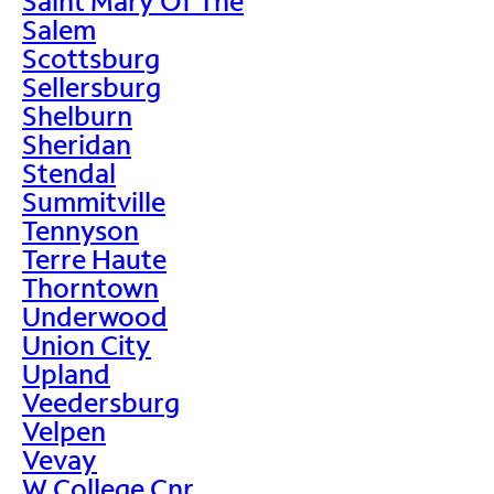
Saint Mary Of The
Salem
Scottsburg
Sellersburg
Shelburn
Sheridan
Stendal
Summitville
Tennyson
Terre Haute
Thorntown
Underwood
Union City
Upland
Veedersburg
Velpen
Vevay
W College Cnr