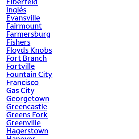
Elberfeld
Inglés
Evansville
Fairmount
Farmersburg
Fishers
Floyds Knobs
Fort Branch
Fortville
Fountain City
Francisco
Gas City
Georgetown
Greencastle
Greens Fork
Greenville
Hagerstown
Hanover