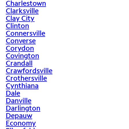
Charlestown
Clarksville
Clay City
Clinton
Connersville
Converse
Corydon
Covington
Crandall
Crawfordsville
Crothersville
Cynthiana
Dale
Danville
Darlington
Depauw
Economy