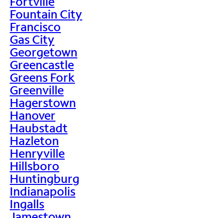
Fortville
Fountain City
Francisco
Gas City
Georgetown
Greencastle
Greens Fork
Greenville
Hagerstown
Hanover
Haubstadt
Hazleton
Henryville
Hillsboro
Huntingburg
Indianapolis
Ingalls
Jamestown