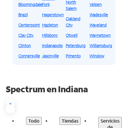
North
Bloomingdale
Fork
Velpen
Salem
Brazil
Hagerstown
Wadesville
Oakland
Centerpoint
Hazleton
City
Waveland
Clay City
Hillsboro
Otwell
Waynetown
Clinton
Indianapolis
Petersburg
Williamsburg
Connersville
Jasonville
Pimento
Winslow
Spectrum en
Indiana
<
Todo
Tiendas
Servicios
de