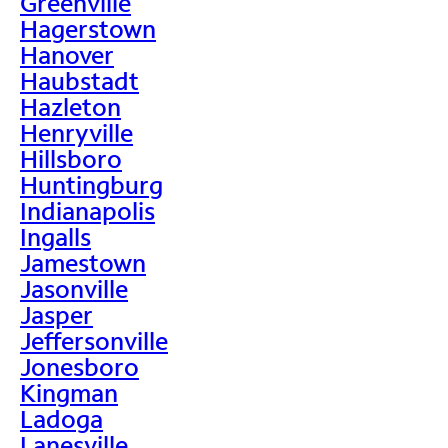
Greenville
Hagerstown
Hanover
Haubstadt
Hazleton
Henryville
Hillsboro
Huntingburg
Indianapolis
Ingalls
Jamestown
Jasonville
Jasper
Jeffersonville
Jonesboro
Kingman
Ladoga
Lanesville