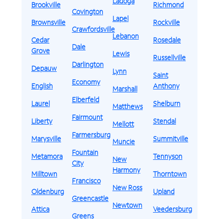
Ladoga
Brookville
Richmond
Covington
Lapel
Brownsville
Rockville
Crawfordsville
Lebanon
Cedar
Rosedale
Dale
Grove
Lewis
Russellville
Darlington
Depauw
Lynn
Saint
Economy
English
Anthony
Marshall
Elberfeld
Laurel
Shelburn
Matthews
Fairmount
Liberty
Stendal
Mellott
Farmersburg
Marysville
Summitville
Muncie
Fountain
Metamora
Tennyson
New
City
Harmony
Milltown
Thorntown
Francisco
New Ross
Oldenburg
Upland
Greencastle
Newtown
Attica
Veedersburg
Greens