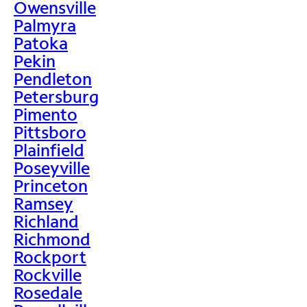
Owensville
Palmyra
Patoka
Pekin
Pendleton
Petersburg
Pimento
Pittsboro
Plainfield
Poseyville
Princeton
Ramsey
Richland
Richmond
Rockport
Rockville
Rosedale