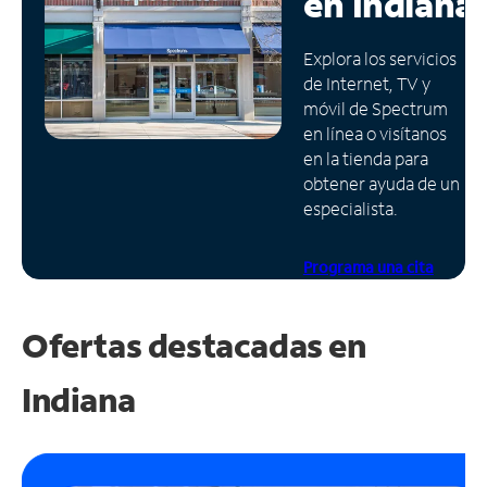
en
Indiana
Administrar
Explora los servicios
cuenta
de Internet, TV y
Encuentra
móvil de Spectrum
una
en línea o visítanos
tienda
en la tienda para
obtener ayuda de un
especialista.
Programa una cita
Ofertas destacadas en
Indiana