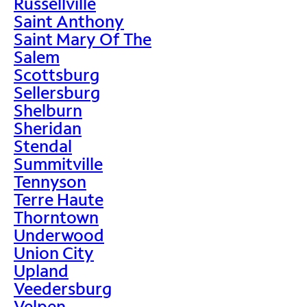
Russellville
Saint Anthony
Saint Mary Of The
Salem
Scottsburg
Sellersburg
Shelburn
Sheridan
Stendal
Summitville
Tennyson
Terre Haute
Thorntown
Underwood
Union City
Upland
Veedersburg
Velpen