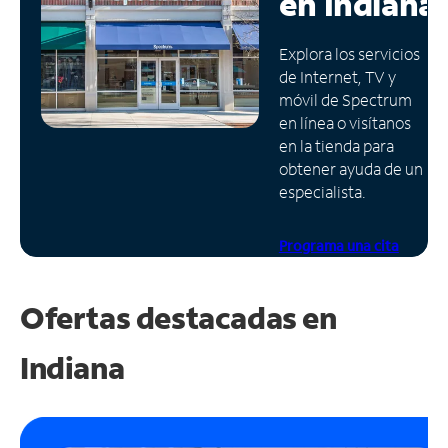
en
Indiana
Administrar
Explora los servicios
cuenta
de Internet, TV y
Encuentra
móvil de Spectrum
una
en línea o visítanos
tienda
en la tienda para
obtener ayuda de un
especialista.
Programa una cita
Ofertas destacadas en
Indiana