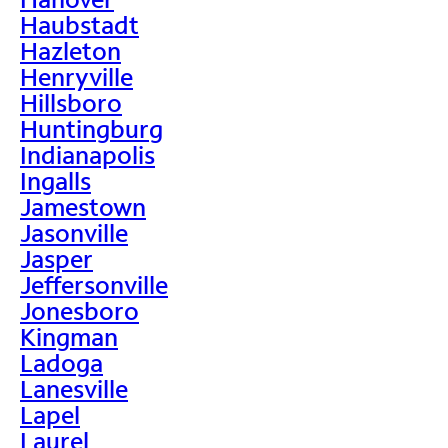
Haubstadt
Hazleton
Henryville
Hillsboro
Huntingburg
Indianapolis
Ingalls
Jamestown
Jasonville
Jasper
Jeffersonville
Jonesboro
Kingman
Ladoga
Lanesville
Lapel
Laurel