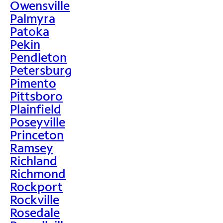
Owensville
Palmyra
Patoka
Pekin
Pendleton
Petersburg
Pimento
Pittsboro
Plainfield
Poseyville
Princeton
Ramsey
Richland
Richmond
Rockport
Rockville
Rosedale