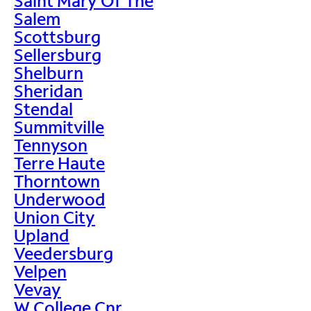
Saint Mary Of The
Salem
Scottsburg
Sellersburg
Shelburn
Sheridan
Stendal
Summitville
Tennyson
Terre Haute
Thorntown
Underwood
Union City
Upland
Veedersburg
Velpen
Vevay
W College Cnr