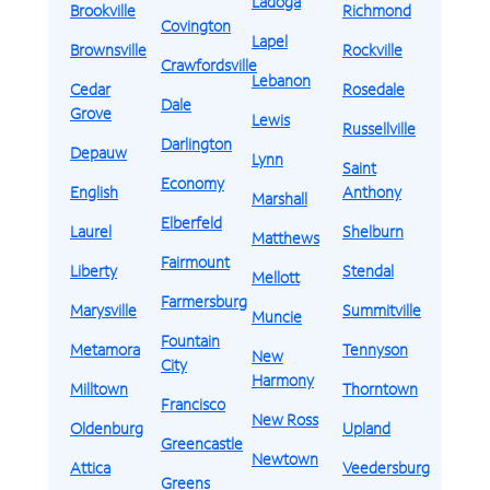
Ladoga
Brookville
Richmond
Covington
Lapel
Brownsville
Rockville
Crawfordsville
Lebanon
Cedar
Rosedale
Dale
Grove
Lewis
Russellville
Darlington
Depauw
Lynn
Saint
Economy
English
Anthony
Marshall
Elberfeld
Laurel
Shelburn
Matthews
Fairmount
Liberty
Stendal
Mellott
Farmersburg
Marysville
Summitville
Muncie
Fountain
Metamora
Tennyson
New
City
Harmony
Milltown
Thorntown
Francisco
New Ross
Oldenburg
Upland
Greencastle
Newtown
Attica
Veedersburg
Greens