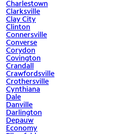
Charlestown
Clarksville
Clay City
Clinton
Connersville
Converse
Corydon
Covington
Crandall
Crawfordsville
Crothersville
Cynthiana
Dale
Danville
Darlington
Depauw
Economy