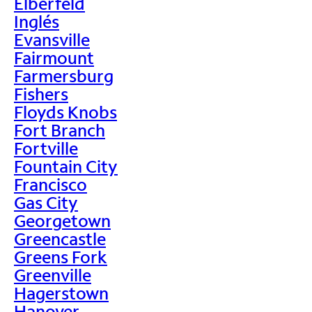
Elberfeld
Inglés
Evansville
Fairmount
Farmersburg
Fishers
Floyds Knobs
Fort Branch
Fortville
Fountain City
Francisco
Gas City
Georgetown
Greencastle
Greens Fork
Greenville
Hagerstown
Hanover