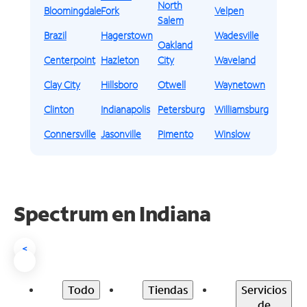
North
Bloomingdale
Fork
Velpen
Salem
Brazil
Hagerstown
Wadesville
Oakland
Centerpoint
Hazleton
City
Waveland
Clay City
Hillsboro
Otwell
Waynetown
Clinton
Indianapolis
Petersburg
Williamsburg
Connersville
Jasonville
Pimento
Winslow
Spectrum en
Indiana
<
Todo
Tiendas
Servicios
de