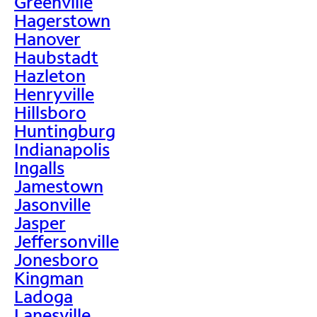
Greenville
Hagerstown
Hanover
Haubstadt
Hazleton
Henryville
Hillsboro
Huntingburg
Indianapolis
Ingalls
Jamestown
Jasonville
Jasper
Jeffersonville
Jonesboro
Kingman
Ladoga
Lanesville