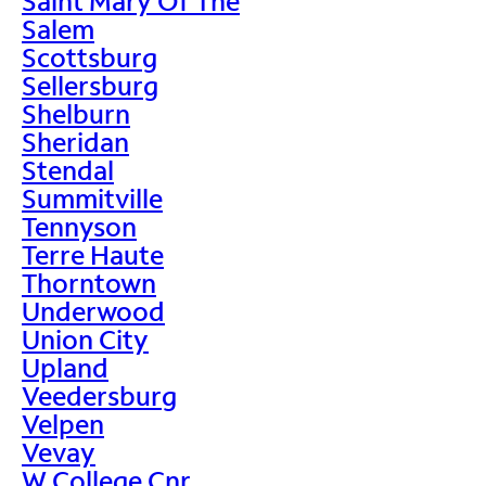
Saint Mary Of The
Salem
Scottsburg
Sellersburg
Shelburn
Sheridan
Stendal
Summitville
Tennyson
Terre Haute
Thorntown
Underwood
Union City
Upland
Veedersburg
Velpen
Vevay
W College Cnr