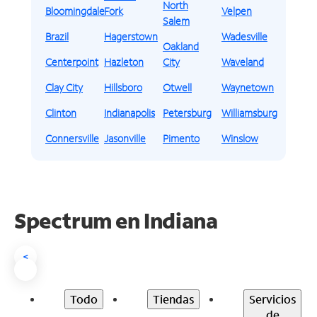
North
Bloomingdale
Fork
Velpen
Salem
Brazil
Hagerstown
Wadesville
Oakland
Centerpoint
Hazleton
City
Waveland
Clay City
Hillsboro
Otwell
Waynetown
Clinton
Indianapolis
Petersburg
Williamsburg
Connersville
Jasonville
Pimento
Winslow
Spectrum en
Indiana
<
Todo
Tiendas
Servicios
de