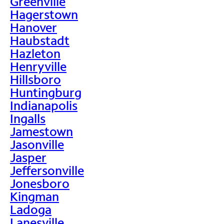
Greenville
Hagerstown
Hanover
Haubstadt
Hazleton
Henryville
Hillsboro
Huntingburg
Indianapolis
Ingalls
Jamestown
Jasonville
Jasper
Jeffersonville
Jonesboro
Kingman
Ladoga
Lanesville