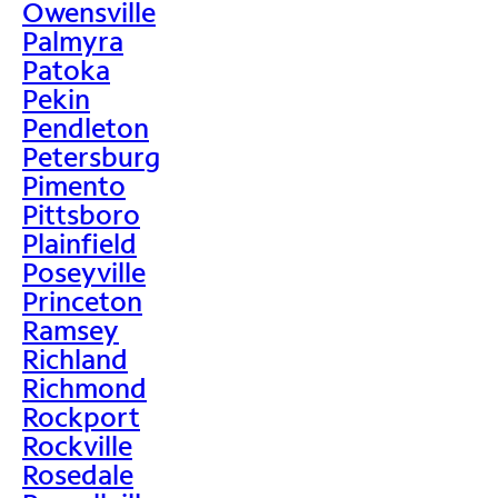
Owensville
Palmyra
Patoka
Pekin
Pendleton
Petersburg
Pimento
Pittsboro
Plainfield
Poseyville
Princeton
Ramsey
Richland
Richmond
Rockport
Rockville
Rosedale