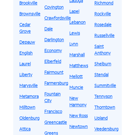
Ladoga
Brookville
Richmond
Covington
Lapel
Brownsville
Rockville
Crawfordsville
Lebanon
Cedar
Rosedale
Dale
Grove
Lewis
Russellville
Darlington
Depauw
Lynn
Saint
Economy
English
Anthony
Marshall
Elberfeld
Laurel
Shelburn
Matthews
Fairmount
Liberty
Stendal
Mellott
Farmersburg
Marysville
Summitville
Muncie
Fountain
Metamora
Tennyson
New
City
Harmony
Milltown
Thorntown
Francisco
New Ross
Oldenburg
Upland
Greencastle
Newtown
Attica
Veedersburg
Greens