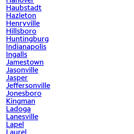
Haubstadt
Hazleton
Henryville
Hillsboro
Huntingburg
Indianapolis
Ingalls
Jamestown
Jasonville
Jasper
Jeffersonville
Jonesboro
Kingman
Ladoga
Lanesville
Lapel
Laurel