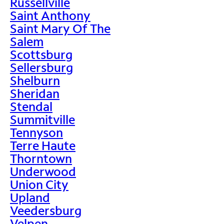
Russellville
Saint Anthony
Saint Mary Of The
Salem
Scottsburg
Sellersburg
Shelburn
Sheridan
Stendal
Summitville
Tennyson
Terre Haute
Thorntown
Underwood
Union City
Upland
Veedersburg
Velpen