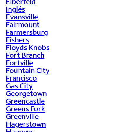
Elberfeld
Inglés
Evansville
Fairmount
Farmersburg
Fishers
Floyds Knobs
Fort Branch
Fortville
Fountain City
Francisco
Gas City
Georgetown
Greencastle
Greens Fork
Greenville
Hagerstown
Hanover