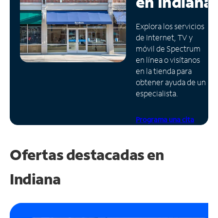
en
Indiana
Administrar
Explora los servicios
cuenta
de Internet, TV y
Encuentra
móvil de Spectrum
una
en línea o visítanos
tienda
en la tienda para
obtener ayuda de un
especialista.
Programa una cita
Ofertas destacadas en
Indiana