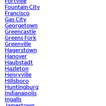
Fortville
Fountain City
Francisco
Gas City
Georgetown
Greencastle
Greens Fork
Greenville
Hagerstown
Hanover
Haubstadt
Hazleton
Henryville
Hillsboro
Huntingburg
Indianapolis
Ingalls
Jamestown