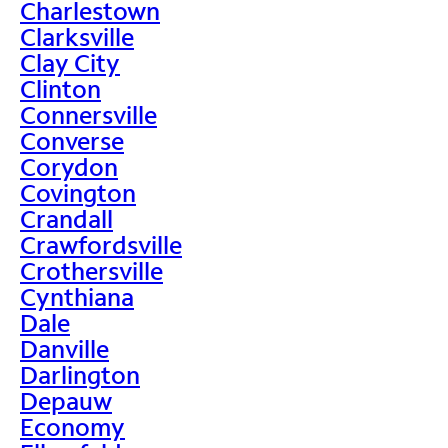
Charlestown
Clarksville
Clay City
Clinton
Connersville
Converse
Corydon
Covington
Crandall
Crawfordsville
Crothersville
Cynthiana
Dale
Danville
Darlington
Depauw
Economy