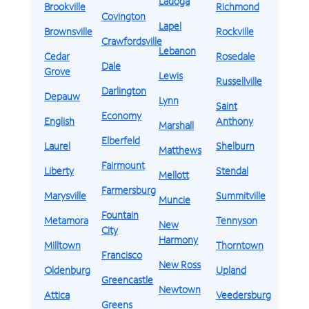
Ladoga
Brookville
Richmond
Covington
Lapel
Brownsville
Rockville
Crawfordsville
Lebanon
Cedar
Rosedale
Dale
Grove
Lewis
Russellville
Darlington
Depauw
Lynn
Saint
Economy
English
Anthony
Marshall
Elberfeld
Laurel
Shelburn
Matthews
Fairmount
Liberty
Stendal
Mellott
Farmersburg
Marysville
Summitville
Muncie
Fountain
Metamora
Tennyson
New
City
Harmony
Milltown
Thorntown
Francisco
New Ross
Oldenburg
Upland
Greencastle
Newtown
Attica
Veedersburg
Greens