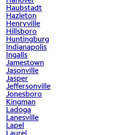
Haubstadt
Hazleton
Henryville
Hillsboro
Huntingburg
Indianapolis
Ingalls
Jamestown
Jasonville
Jasper
Jeffersonville
Jonesboro
Kingman
Ladoga
Lanesville
Lapel
Laurel