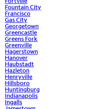
Fortville
Fountain City
Francisco
Gas City
Georgetown
Greencastle
Greens Fork
Greenville
Hagerstown
Hanover
Haubstadt
Hazleton
Henryville
Hillsboro
Huntingburg
Indianapolis
Ingalls
Jamestown