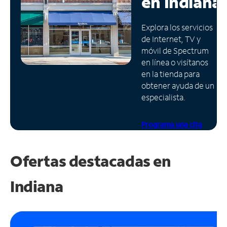
en
Indiana
Administrar
Explora los servicios
cuenta
de Internet, TV y
Encuentra
móvil de Spectrum
una
en línea o visítanos
tienda
en la tienda para
obtener ayuda de un
especialista.
Programa una cita
Ofertas destacadas en
Indiana