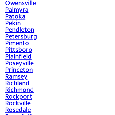
Owensville
Palmyra
Patoka
Pekin
Pendleton
Petersburg
Pimento
Pittsboro
Plainfield
Poseyville
Princeton
Ramsey
Richland
Richmond
Rockport
Rockville
Rosedale