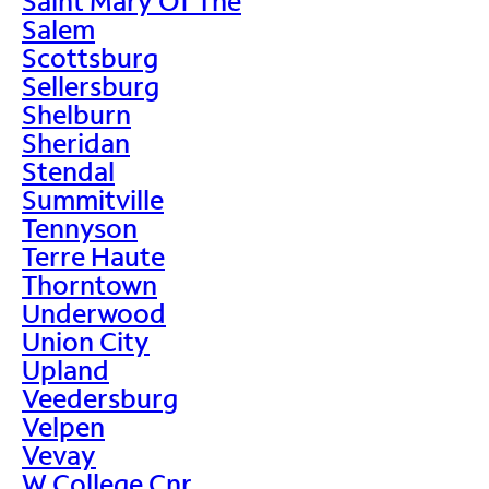
Saint Mary Of The
Salem
Scottsburg
Sellersburg
Shelburn
Sheridan
Stendal
Summitville
Tennyson
Terre Haute
Thorntown
Underwood
Union City
Upland
Veedersburg
Velpen
Vevay
W College Cnr