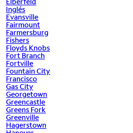
Elberfeld
Inglés
Evansville
Fairmount
Farmersburg
Fishers
Floyds Knobs
Fort Branch
Fortville
Fountain City
Francisco
Gas City
Georgetown
Greencastle
Greens Fork
Greenville
Hagerstown
Hanover