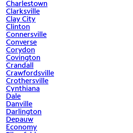
Charlestown
Clarksville
Clay City
Clinton
Connersville
Converse
Corydon
Covington
Crandall
Crawfordsville
Crothersville
Cynthiana
Dale
Danville
Darlington
Depauw
Economy