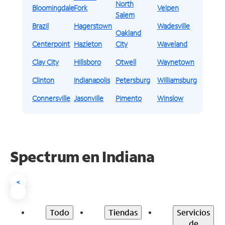
North
Bloomingdale
Fork
Velpen
Salem
Brazil
Hagerstown
Wadesville
Oakland
Centerpoint
Hazleton
City
Waveland
Clay City
Hillsboro
Otwell
Waynetown
Clinton
Indianapolis
Petersburg
Williamsburg
Connersville
Jasonville
Pimento
Winslow
Spectrum en
Indiana
<
Todo
Tiendas
Servicios
de