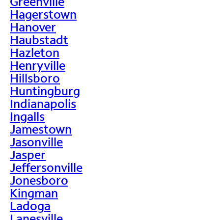
Greenville
Hagerstown
Hanover
Haubstadt
Hazleton
Henryville
Hillsboro
Huntingburg
Indianapolis
Ingalls
Jamestown
Jasonville
Jasper
Jeffersonville
Jonesboro
Kingman
Ladoga
Lanesville