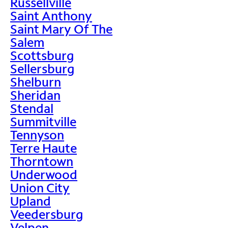
Russellville
Saint Anthony
Saint Mary Of The
Salem
Scottsburg
Sellersburg
Shelburn
Sheridan
Stendal
Summitville
Tennyson
Terre Haute
Thorntown
Underwood
Union City
Upland
Veedersburg
Velpen