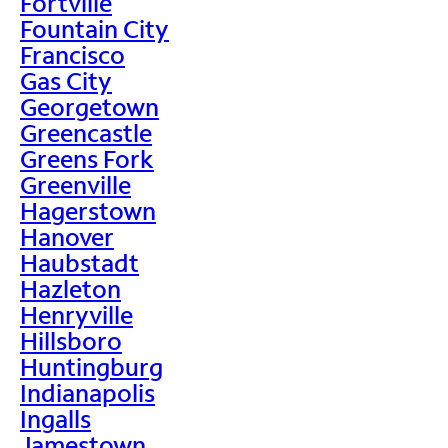
Fortville
Fountain City
Francisco
Gas City
Georgetown
Greencastle
Greens Fork
Greenville
Hagerstown
Hanover
Haubstadt
Hazleton
Henryville
Hillsboro
Huntingburg
Indianapolis
Ingalls
Jamestown