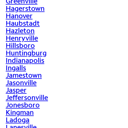
Greenville
Hagerstown
Hanover
Haubstadt
Hazleton
Henryville
Hillsboro
Huntingburg
Indianapolis
Ingalls
Jamestown
Jasonville
Jasper
Jeffersonville
Jonesboro
Kingman
Ladoga
Lanesville