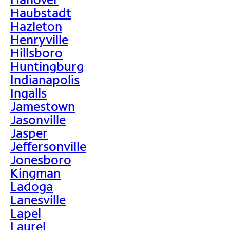
Haubstadt
Hazleton
Henryville
Hillsboro
Huntingburg
Indianapolis
Ingalls
Jamestown
Jasonville
Jasper
Jeffersonville
Jonesboro
Kingman
Ladoga
Lanesville
Lapel
Laurel