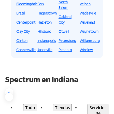
North
Bloomingdale
Fork
Velpen
Salem
Brazil
Hagerstown
Wadesville
Oakland
Centerpoint
Hazleton
City
Waveland
Clay City
Hillsboro
Otwell
Waynetown
Clinton
Indianapolis
Petersburg
Williamsburg
Connersville
Jasonville
Pimento
Winslow
Spectrum en
Indiana
<
Todo
Tiendas
Servicios
de