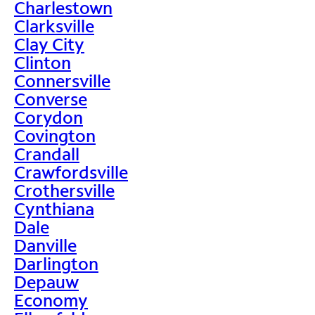
Charlestown
Clarksville
Clay City
Clinton
Connersville
Converse
Corydon
Covington
Crandall
Crawfordsville
Crothersville
Cynthiana
Dale
Danville
Darlington
Depauw
Economy