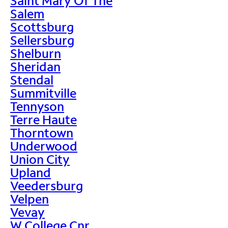
Saint Mary Of The
Salem
Scottsburg
Sellersburg
Shelburn
Sheridan
Stendal
Summitville
Tennyson
Terre Haute
Thorntown
Underwood
Union City
Upland
Veedersburg
Velpen
Vevay
W College Cnr