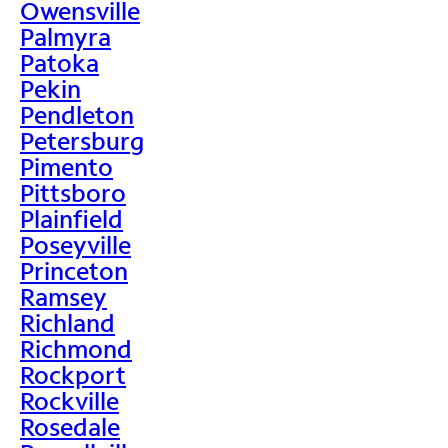
Owensville
Palmyra
Patoka
Pekin
Pendleton
Petersburg
Pimento
Pittsboro
Plainfield
Poseyville
Princeton
Ramsey
Richland
Richmond
Rockport
Rockville
Rosedale