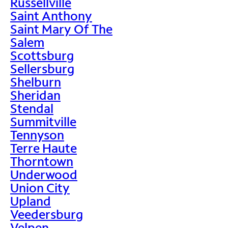
Russellville
Saint Anthony
Saint Mary Of The
Salem
Scottsburg
Sellersburg
Shelburn
Sheridan
Stendal
Summitville
Tennyson
Terre Haute
Thorntown
Underwood
Union City
Upland
Veedersburg
Velpen