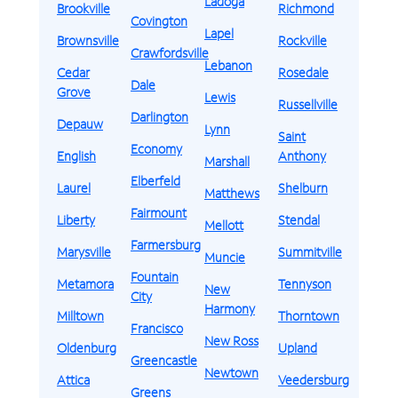
Ladoga
Brookville
Richmond
Covington
Lapel
Brownsville
Rockville
Crawfordsville
Lebanon
Cedar
Rosedale
Dale
Grove
Lewis
Russellville
Darlington
Depauw
Lynn
Saint
Economy
English
Anthony
Marshall
Elberfeld
Laurel
Shelburn
Matthews
Fairmount
Liberty
Stendal
Mellott
Farmersburg
Marysville
Summitville
Muncie
Fountain
Metamora
Tennyson
New
City
Harmony
Milltown
Thorntown
Francisco
New Ross
Oldenburg
Upland
Greencastle
Newtown
Attica
Veedersburg
Greens