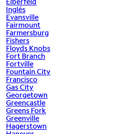
Elberfeld
Inglés
Evansville
Fairmount
Farmersburg
Fishers
Floyds Knobs
Fort Branch
Fortville
Fountain City
Francisco
Gas City
Georgetown
Greencastle
Greens Fork
Greenville
Hagerstown
Hanover