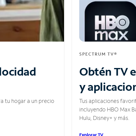
SPECTRUM TV®
elocidad
Obtén TV e
y aplicacio
ra tu hogar a un precio
Tus aplicaciones favori
incluyendo HBO Max Ba
Hulu, Disney+ y más.
Explorar TV