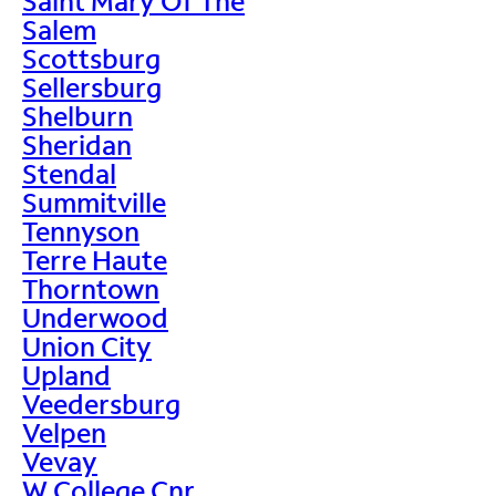
Saint Mary Of The
Salem
Scottsburg
Sellersburg
Shelburn
Sheridan
Stendal
Summitville
Tennyson
Terre Haute
Thorntown
Underwood
Union City
Upland
Veedersburg
Velpen
Vevay
W College Cnr