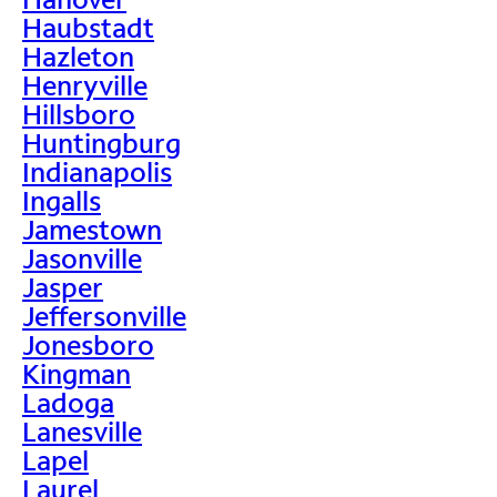
Haubstadt
Hazleton
Henryville
Hillsboro
Huntingburg
Indianapolis
Ingalls
Jamestown
Jasonville
Jasper
Jeffersonville
Jonesboro
Kingman
Ladoga
Lanesville
Lapel
Laurel