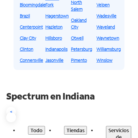
North
Bloomingdale
Fork
Velpen
Salem
Brazil
Hagerstown
Wadesville
Oakland
Centerpoint
Hazleton
City
Waveland
Clay City
Hillsboro
Otwell
Waynetown
Clinton
Indianapolis
Petersburg
Williamsburg
Connersville
Jasonville
Pimento
Winslow
Spectrum en
Indiana
<
Todo
Tiendas
Servicios
de