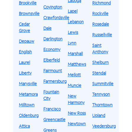
Ladoga
Brookville
Richmond
Covington
Lapel
Brownsville
Rockville
Crawfordsville
Lebanon
Cedar
Rosedale
Dale
Grove
Lewis
Russellville
Darlington
Depauw
Lynn
Saint
Economy
English
Anthony
Marshall
Elberfeld
Laurel
Shelburn
Matthews
Fairmount
Liberty
Stendal
Mellott
Farmersburg
Marysville
Summitville
Muncie
Fountain
Metamora
Tennyson
New
City
Harmony
Milltown
Thorntown
Francisco
New Ross
Oldenburg
Upland
Greencastle
Newtown
Attica
Veedersburg
Greens