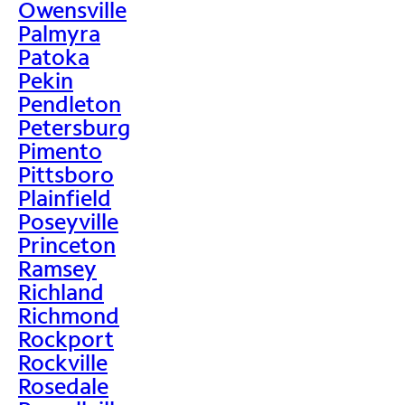
Owensville
Palmyra
Patoka
Pekin
Pendleton
Petersburg
Pimento
Pittsboro
Plainfield
Poseyville
Princeton
Ramsey
Richland
Richmond
Rockport
Rockville
Rosedale