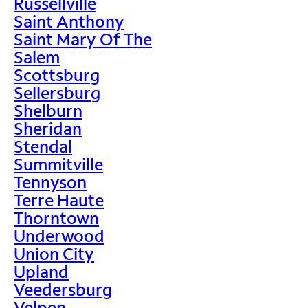
Russellville
Saint Anthony
Saint Mary Of The
Salem
Scottsburg
Sellersburg
Shelburn
Sheridan
Stendal
Summitville
Tennyson
Terre Haute
Thorntown
Underwood
Union City
Upland
Veedersburg
Velpen