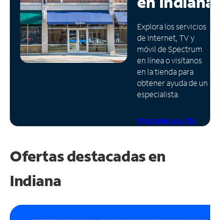
en
Indiana
Administrar
Explora los servicios
cuenta
de Internet, TV y
Encuentra
móvil de Spectrum
una
en línea o visítanos
tienda
en la tienda para
obtener ayuda de un
especialista.
Programa una cita
Ofertas destacadas en
Indiana