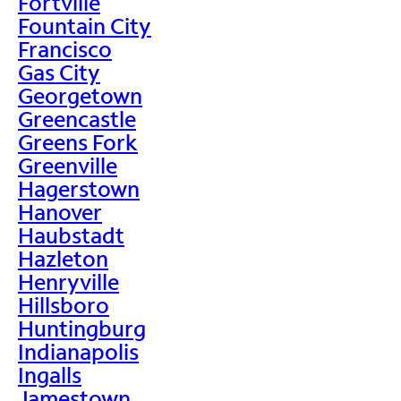
Fortville
Fountain City
Francisco
Gas City
Georgetown
Greencastle
Greens Fork
Greenville
Hagerstown
Hanover
Haubstadt
Hazleton
Henryville
Hillsboro
Huntingburg
Indianapolis
Ingalls
Jamestown