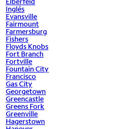
Elberfeld
Inglés
Evansville
Fairmount
Farmersburg
Fishers
Floyds Knobs
Fort Branch
Fortville
Fountain City
Francisco
Gas City
Georgetown
Greencastle
Greens Fork
Greenville
Hagerstown
Hanover