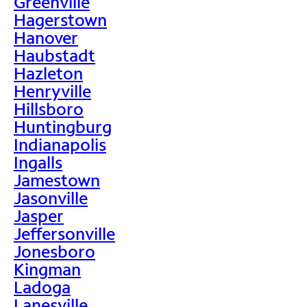
Greenville
Hagerstown
Hanover
Haubstadt
Hazleton
Henryville
Hillsboro
Huntingburg
Indianapolis
Ingalls
Jamestown
Jasonville
Jasper
Jeffersonville
Jonesboro
Kingman
Ladoga
Lanesville