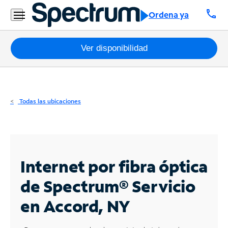
Residencial
call
Ordena ya
Business
Paquetes
Ver disponibilidad
Internet
TV
Todas las ubicaciones
Móvil
Teléfono
Residencial
Internet por fibra óptica
Business
de Spectrum®
Servicio
en Accord, NY
Contáctanos
Inglés