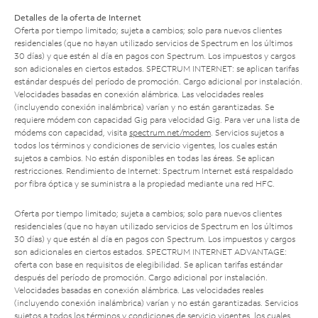
Detalles de la oferta de Internet
Oferta por tiempo limitado; sujeta a cambios; solo para nuevos clientes
residenciales (que no hayan utilizado servicios de Spectrum en los últimos
30 días) y que estén al día en pagos con Spectrum. Los impuestos y cargos
son adicionales en ciertos estados. SPECTRUM INTERNET: se aplican tarifas
estándar después del período de promoción. Cargo adicional por instalación.
Velocidades basadas en conexión alámbrica. Las velocidades reales
(incluyendo conexión inalámbrica) varían y no están garantizadas. Se
requiere módem con capacidad Gig para velocidad Gig. Para ver una lista de
módems con capacidad, visita
spectrum.net/modem
. Servicios sujetos a
todos los términos y condiciones de servicio vigentes, los cuales están
sujetos a cambios. No están disponibles en todas las áreas. Se aplican
restricciones. Rendimiento de Internet: Spectrum Internet está respaldado
por fibra óptica y se suministra a la propiedad mediante una red HFC.
Oferta por tiempo limitado; sujeta a cambios; solo para nuevos clientes
residenciales (que no hayan utilizado servicios de Spectrum en los últimos
30 días) y que estén al día en pagos con Spectrum. Los impuestos y cargos
son adicionales en ciertos estados. SPECTRUM INTERNET ADVANTAGE:
oferta con base en requisitos de elegibilidad. Se aplican tarifas estándar
después del período de promoción. Cargo adicional por instalación.
Velocidades basadas en conexión alámbrica. Las velocidades reales
(incluyendo conexión inalámbrica) varían y no están garantizadas. Servicios
sujetos a todos los términos y condiciones de servicio vigentes, los cuales