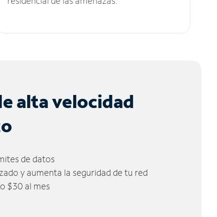
residencial de las amenazas.
de alta velocidad
co
ímites de datos
zado y aumenta la seguridad de tu red
lo $30 al mes