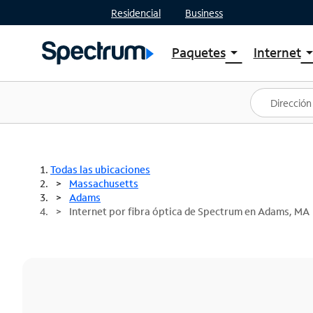
Residencial
Business
Paquetes
Internet
arrow_drop_down
arrow_drop
Ver paquetes
Spectr
Spectrum One
Planes
Mejores ofertas
Spectr
Ofertas en tu área
Intern
Todas las ubicaciones
Massachusetts
Adams
Internet por fibra óptica de Spectrum en Adams, MA