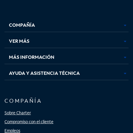
Facebook,
Instagram,
Youtube,
X,
se
se
se
se
COMPAÑÍA
abre
abre
abre
abre
en
en
en
en
una
una
una
una
VER MÁS
pestaña
pestaña
pestaña
pestaña
nueva
nueva
nueva
nueva
MÁS INFORMACIÓN
AYUDA Y ASISTENCIA TÉCNICA
COMPAÑÍA
Sobre Charter
Compromiso con el cliente
Empleos