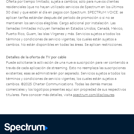
Oferta por tiempo limitado; sujeta a cambios; solo para nuevos clientes
residenciales (que no hayan utilizado servicios de Spectrum en los últimos
30 días) y que estén al día en pagos con Spectrum. SPECTRUM VOICE: se
aplican tarifas estándar después del período de promoción o si no se
mantienen los servicios elegibles. Cargo adicional por instalación. Las
llamadas ilimitadas incluyen llamadas en Estados Unidos, Canadá, México,
Puerto Rico, Guam, las Islas Vírgenes y más. Servicios sujetos a todos los
términos y condiciones de servicio vigentes, los cuales están sujetos a
cambios. No están disponibles en todas las áreas. Se aplican restricciones.
Detalles de la oferta de TV por cable
Puede solicitarse la activación de una nueva suscripción para ver contenido a
través de cada aplicación de streaming. Esto no reemplaza las suscripciones
existentes; esas se administrarán por separado. Servicios sujetos a todos los
términos y condiciones de servicio vigentes, los cuales están sujetos a
cambios. ©2025 Charter Communications. Todas las demás marcas
comerciales y los logotipos presentes aquí son propiedad de sus respectivos
titulares. Para conocer más detalles, visita
spectrum.com/disclosures
.