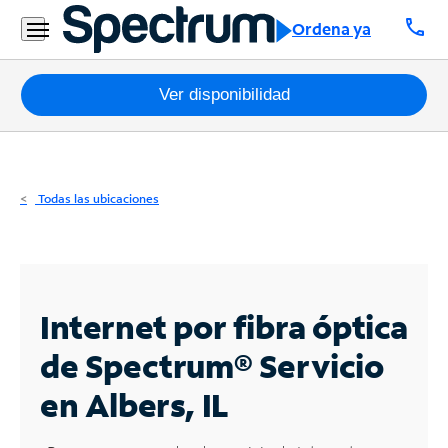
Residencial
call
Ordena ya
Business
Paquetes
Ver disponibilidad
Internet
TV
Todas las ubicaciones
Móvil
Teléfono
Residencial
Internet por fibra óptica
Business
de Spectrum®
Servicio
en Albers, IL
Contáctanos
Inglés