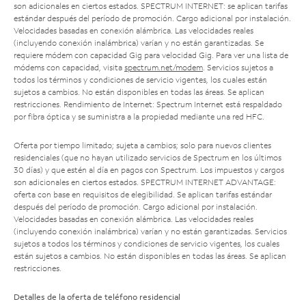
son adicionales en ciertos estados. SPECTRUM INTERNET: se aplican tarifas
estándar después del período de promoción. Cargo adicional por instalación.
Velocidades basadas en conexión alámbrica. Las velocidades reales
(incluyendo conexión inalámbrica) varían y no están garantizadas. Se
requiere módem con capacidad Gig para velocidad Gig. Para ver una lista de
módems con capacidad, visita
spectrum.net/modem
. Servicios sujetos a
todos los términos y condiciones de servicio vigentes, los cuales están
sujetos a cambios. No están disponibles en todas las áreas. Se aplican
restricciones. Rendimiento de Internet: Spectrum Internet está respaldado
por fibra óptica y se suministra a la propiedad mediante una red HFC.
Oferta por tiempo limitado; sujeta a cambios; solo para nuevos clientes
residenciales (que no hayan utilizado servicios de Spectrum en los últimos
30 días) y que estén al día en pagos con Spectrum. Los impuestos y cargos
son adicionales en ciertos estados. SPECTRUM INTERNET ADVANTAGE:
oferta con base en requisitos de elegibilidad. Se aplican tarifas estándar
después del período de promoción. Cargo adicional por instalación.
Velocidades basadas en conexión alámbrica. Las velocidades reales
(incluyendo conexión inalámbrica) varían y no están garantizadas. Servicios
sujetos a todos los términos y condiciones de servicio vigentes, los cuales
están sujetos a cambios. No están disponibles en todas las áreas. Se aplican
restricciones.
Detalles de la oferta de teléfono residencial