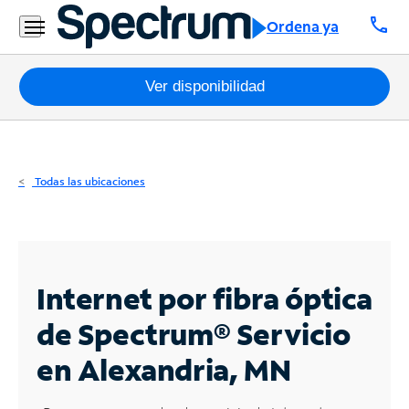
Residencial
call
Ordena ya
Business
Paquetes
Ver disponibilidad
Internet
TV
Todas las ubicaciones
Móvil
Teléfono
Residencial
Internet por fibra óptica
Business
de Spectrum®
Servicio
en Alexandria, MN
Contáctanos
Inglés