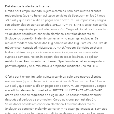
Detalles de la oferta de Internet
Oferta por tiempo limitado; sujeta a cambios; solo para nuevos clientes
residenciales (que no hayan utilizado servicios de Spectrum en los últimos
30 días) y que estén al día en pagos con Spectrum. Los impuestos y cargos
son adicionales en ciertos estados. SPECTRUM INTERNET: se aplican tarifas
estándar después del período de promoción. Cargo adicional por instalación.
Velocidades basadas en conexión alámbrica. Las velocidades reales
(incluyendo conexión inalámbrica) varían y no están garantizadas. Se
requiere módem con capacidad Gig para velocidad Gig. Para ver una lista de
módems con capacidad, visita
spectrum.net/modem
. Servicios sujetos a
todos los términos y condiciones de servicio vigentes, los cuales están
sujetos a cambios. No están disponibles en todas las áreas. Se aplican
restricciones. Rendimiento de Internet: Spectrum Internet está respaldado
por fibra óptica y se suministra a la propiedad mediante una red HFC.
Oferta por tiempo limitado; sujeta a cambios; solo para nuevos clientes
residenciales (que no hayan utilizado servicios de Spectrum en los últimos
30 días) y que estén al día en pagos con Spectrum. Los impuestos y cargos
son adicionales en ciertos estados. SPECTRUM INTERNET ADVANTAGE:
oferta con base en requisitos de elegibilidad. Se aplican tarifas estándar
después del período de promoción. Cargo adicional por instalación.
Velocidades basadas en conexión alámbrica. Las velocidades reales
(incluyendo conexión inalámbrica) varían y no están garantizadas. Servicios
sujetos a todos los términos y condiciones de servicio vigentes, los cuales