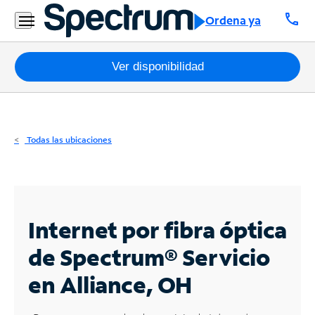
Residencial
call
Ordena ya
Business
Paquetes
Ver disponibilidad
Internet
TV
Todas las ubicaciones
Móvil
Teléfono
Residencial
Internet por fibra óptica
Business
de Spectrum®
Servicio
en Alliance, OH
Contáctanos
Inglés