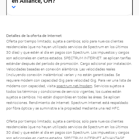
en Alliance, OH?
Detalles de la oferta de Internet
Oferta por tiempo limitado; sujeta a cambios; solo para nuevos clientes
residenciales (que no hayan utilizado servicios de Spectrum en los últimos
30 días) y que estén al día en pagos con Spectrum. Los impuestos y cargos
son adicionales en ciertos estados. SPECTRUM INTERNET: se aplican tarifas
estándar después del período de promoción. Cargo adicional por instalación.
Velocidades basadas en conexión alámbrica. Las velocidades reales
(incluyendo conexión inalámbrica) varían y no están garantizadas. Se
requiere módem con capacidad Gig para velocidad Gig. Para ver una lista de
módems con capacidad, visita
spectrum.net/modem
. Servicios sujetos a
todos los términos y condiciones de servicio vigentes, los cuales están
sujetos a cambios. No están disponibles en todas las áreas. Se aplican
restricciones. Rendimiento de Internet: Spectrum Internet está respaldado
por fibra óptica y se suministra a la propiedad mediante una red HFC.
Oferta por tiempo limitado; sujeta a cambios; solo para nuevos clientes
residenciales (que no hayan utilizado servicios de Spectrum en los últimos
30 días) y que estén al día en pagos con Spectrum. Los impuestos y cargos
son adicionales en ciertos estados. SPECTRUM INTERNET ADVANTAGE: