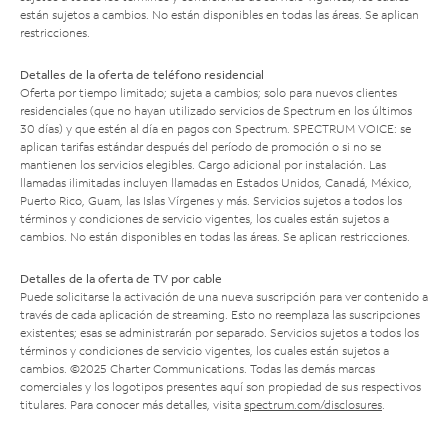
están sujetos a cambios. No están disponibles en todas las áreas. Se aplican
restricciones.
Detalles de la oferta de teléfono residencial
Oferta por tiempo limitado; sujeta a cambios; solo para nuevos clientes
residenciales (que no hayan utilizado servicios de Spectrum en los últimos
30 días) y que estén al día en pagos con Spectrum. SPECTRUM VOICE: se
aplican tarifas estándar después del período de promoción o si no se
mantienen los servicios elegibles. Cargo adicional por instalación. Las
llamadas ilimitadas incluyen llamadas en Estados Unidos, Canadá, México,
Puerto Rico, Guam, las Islas Vírgenes y más. Servicios sujetos a todos los
términos y condiciones de servicio vigentes, los cuales están sujetos a
cambios. No están disponibles en todas las áreas. Se aplican restricciones.
Detalles de la oferta de TV por cable
Puede solicitarse la activación de una nueva suscripción para ver contenido a
través de cada aplicación de streaming. Esto no reemplaza las suscripciones
existentes; esas se administrarán por separado. Servicios sujetos a todos los
términos y condiciones de servicio vigentes, los cuales están sujetos a
cambios. ©2025 Charter Communications. Todas las demás marcas
comerciales y los logotipos presentes aquí son propiedad de sus respectivos
titulares. Para conocer más detalles, visita
spectrum.com/disclosures
.