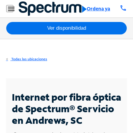
Residencial
call
Ordena ya
Business
Paquetes
Ver disponibilidad
Internet
TV
Todas las ubicaciones
Móvil
Teléfono
Residencial
Internet por fibra óptica
Business
de Spectrum®
Servicio
en Andrews, SC
Contáctanos
Inglés