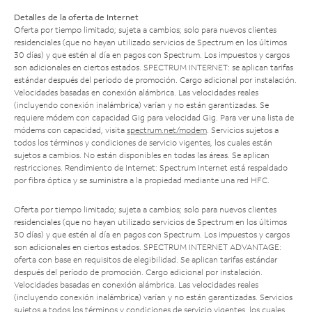
Detalles de la oferta de Internet
Oferta por tiempo limitado; sujeta a cambios; solo para nuevos clientes
residenciales (que no hayan utilizado servicios de Spectrum en los últimos
30 días) y que estén al día en pagos con Spectrum. Los impuestos y cargos
son adicionales en ciertos estados. SPECTRUM INTERNET: se aplican tarifas
estándar después del período de promoción. Cargo adicional por instalación.
Velocidades basadas en conexión alámbrica. Las velocidades reales
(incluyendo conexión inalámbrica) varían y no están garantizadas. Se
requiere módem con capacidad Gig para velocidad Gig. Para ver una lista de
módems con capacidad, visita
spectrum.net/modem
. Servicios sujetos a
todos los términos y condiciones de servicio vigentes, los cuales están
sujetos a cambios. No están disponibles en todas las áreas. Se aplican
restricciones. Rendimiento de Internet: Spectrum Internet está respaldado
por fibra óptica y se suministra a la propiedad mediante una red HFC.
Oferta por tiempo limitado; sujeta a cambios; solo para nuevos clientes
residenciales (que no hayan utilizado servicios de Spectrum en los últimos
30 días) y que estén al día en pagos con Spectrum. Los impuestos y cargos
son adicionales en ciertos estados. SPECTRUM INTERNET ADVANTAGE:
oferta con base en requisitos de elegibilidad. Se aplican tarifas estándar
después del período de promoción. Cargo adicional por instalación.
Velocidades basadas en conexión alámbrica. Las velocidades reales
(incluyendo conexión inalámbrica) varían y no están garantizadas. Servicios
sujetos a todos los términos y condiciones de servicio vigentes, los cuales