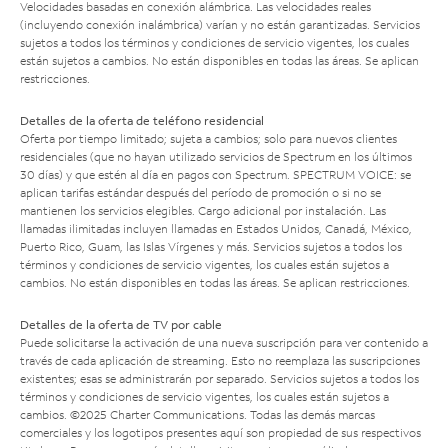
Velocidades basadas en conexión alámbrica. Las velocidades reales
(incluyendo conexión inalámbrica) varían y no están garantizadas. Servicios
sujetos a todos los términos y condiciones de servicio vigentes, los cuales
están sujetos a cambios. No están disponibles en todas las áreas. Se aplican
restricciones.
Detalles de la oferta de teléfono residencial
Oferta por tiempo limitado; sujeta a cambios; solo para nuevos clientes
residenciales (que no hayan utilizado servicios de Spectrum en los últimos
30 días) y que estén al día en pagos con Spectrum. SPECTRUM VOICE: se
aplican tarifas estándar después del período de promoción o si no se
mantienen los servicios elegibles. Cargo adicional por instalación. Las
llamadas ilimitadas incluyen llamadas en Estados Unidos, Canadá, México,
Puerto Rico, Guam, las Islas Vírgenes y más. Servicios sujetos a todos los
términos y condiciones de servicio vigentes, los cuales están sujetos a
cambios. No están disponibles en todas las áreas. Se aplican restricciones.
Detalles de la oferta de TV por cable
Puede solicitarse la activación de una nueva suscripción para ver contenido a
través de cada aplicación de streaming. Esto no reemplaza las suscripciones
existentes; esas se administrarán por separado. Servicios sujetos a todos los
términos y condiciones de servicio vigentes, los cuales están sujetos a
cambios. ©2025 Charter Communications. Todas las demás marcas
comerciales y los logotipos presentes aquí son propiedad de sus respectivos