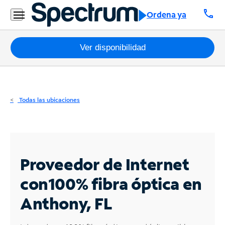
Residencial
call
Ordena ya
Business
Paquetes
Ver disponibilidad
Internet
TV
Todas las ubicaciones
Móvil
Teléfono
Residencial
Proveedor de Internet
Business
con
100% fibra óptica en
Anthony, FL
Contáctanos
Inglés