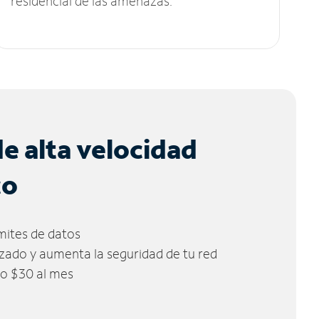
residencial de las amenazas.
de alta velocidad
co
ímites de datos
zado y aumenta la seguridad de tu red
lo $30 al mes