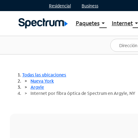
Residencial
Business
Paquetes
Internet
arrow_drop_down
arrow_drop
Ver paquetes
Spectr
Spectrum One
Planes
Mejores ofertas
Spectr
Ofertas en tu área
Intern
Todas las ubicaciones
Nueva York
Argyle
Internet por fibra óptica de Spectrum en Argyle, NY