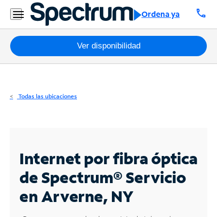
Residencial
call
Ordena ya
Business
Paquetes
Ver disponibilidad
Internet
TV
Todas las ubicaciones
Móvil
Teléfono
Residencial
Internet por fibra óptica
Business
de Spectrum®
Servicio
en Arverne, NY
Contáctanos
Inglés