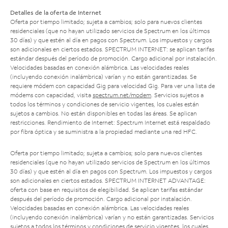
Detalles de la oferta de Internet
Oferta por tiempo limitado; sujeta a cambios; solo para nuevos clientes
residenciales (que no hayan utilizado servicios de Spectrum en los últimos
30 días) y que estén al día en pagos con Spectrum. Los impuestos y cargos
son adicionales en ciertos estados. SPECTRUM INTERNET: se aplican tarifas
estándar después del período de promoción. Cargo adicional por instalación.
Velocidades basadas en conexión alámbrica. Las velocidades reales
(incluyendo conexión inalámbrica) varían y no están garantizadas. Se
requiere módem con capacidad Gig para velocidad Gig. Para ver una lista de
módems con capacidad, visita
spectrum.net/modem
. Servicios sujetos a
todos los términos y condiciones de servicio vigentes, los cuales están
sujetos a cambios. No están disponibles en todas las áreas. Se aplican
restricciones. Rendimiento de Internet: Spectrum Internet está respaldado
por fibra óptica y se suministra a la propiedad mediante una red HFC.
Oferta por tiempo limitado; sujeta a cambios; solo para nuevos clientes
residenciales (que no hayan utilizado servicios de Spectrum en los últimos
30 días) y que estén al día en pagos con Spectrum. Los impuestos y cargos
son adicionales en ciertos estados. SPECTRUM INTERNET ADVANTAGE:
oferta con base en requisitos de elegibilidad. Se aplican tarifas estándar
después del período de promoción. Cargo adicional por instalación.
Velocidades basadas en conexión alámbrica. Las velocidades reales
(incluyendo conexión inalámbrica) varían y no están garantizadas. Servicios
sujetos a todos los términos y condiciones de servicio vigentes, los cuales