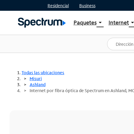
Residencial
Business
Paquetes
Internet
arrow_drop_down
arrow_drop
Ver paquetes
Spectr
Spectrum One
Planes
Mejores ofertas
Spectr
Ofertas en tu área
Intern
Todas las ubicaciones
Misuri
Ashland
Internet por fibra óptica de Spectrum en Ashland, M