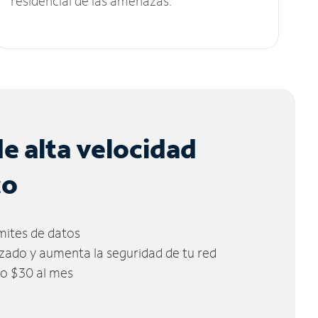
residencial de las amenazas.
de alta velocidad
co
ímites de datos
zado y aumenta la seguridad de tu red
lo $30 al mes