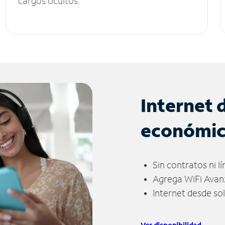
cargos ocultos.
Internet 
económi
Sin contratos ni l
Agrega WiFi Avan
Internet desde so