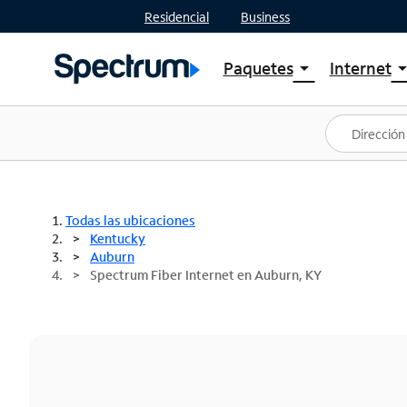
Residencial
Business
Paquetes
Internet
arrow_drop_down
arrow_drop
Ver paquetes
Spectr
Spectrum One
Planes
Mejores ofertas
Spectr
Ofertas en tu área
Intern
Todas las ubicaciones
Kentucky
Auburn
Spectrum Fiber Internet en Auburn, KY