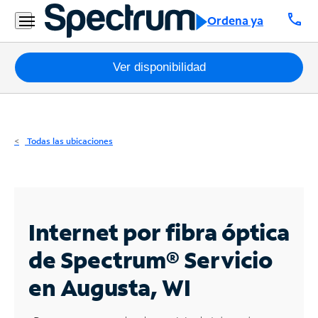
Residencial
call
Ordena ya
Business
Paquetes
Ver disponibilidad
Internet
TV
Todas las ubicaciones
Móvil
Teléfono
Residencial
Internet por fibra óptica
Business
de Spectrum®
Servicio
en Augusta, WI
Contáctanos
Inglés