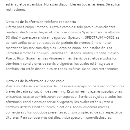
están sujetos a cambios. No están disponibles en todas las áreas. Se aplican
restricciones.
Detalles de la oferta de teléfono residencial
Oferta por tiempo limitado; sujeta a cambios; solo para nuevos clientes
residenciales (que no hayan utilizado servicios de Spectrum en los últimos
30 días) y que estén al día en pagos con Spectrum. SPECTRUM VOICE: se
aplican tarifas estándar después del período de promoción o si no se
mantienen los servicios elegibles. Cargo adicional por instalación. Las
llamadas ilimitadas incluyen llamadas en Estados Unidos, Canadá, México,
Puerto Rico, Guam, las Islas Vírgenes y más. Servicios sujetos a todos los
términos y condiciones de servicio vigentes, los cuales están sujetos a
cambios. No están disponibles en todas las áreas. Se aplican restricciones.
Detalles de la oferta de TV por cable
Puede solicitarse la activación de una nueva suscripción para ver contenido a
través de cada aplicación de streaming. Esto no reemplaza las suscripciones
existentes; esas se administrarán por separado. Servicios sujetos a todos los
términos y condiciones de servicio vigentes, los cuales están sujetos a
cambios. ©2025 Charter Communications. Todas las demás marcas
comerciales y los logotipos presentes aquí son propiedad de sus respectivos
titulares. Para conocer más detalles, visita
spectrum.com/disclosures
.