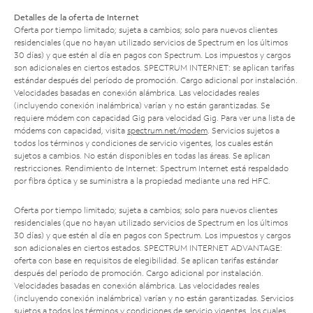
Detalles de la oferta de Internet
Oferta por tiempo limitado; sujeta a cambios; solo para nuevos clientes
residenciales (que no hayan utilizado servicios de Spectrum en los últimos
30 días) y que estén al día en pagos con Spectrum. Los impuestos y cargos
son adicionales en ciertos estados. SPECTRUM INTERNET: se aplican tarifas
estándar después del período de promoción. Cargo adicional por instalación.
Velocidades basadas en conexión alámbrica. Las velocidades reales
(incluyendo conexión inalámbrica) varían y no están garantizadas. Se
requiere módem con capacidad Gig para velocidad Gig. Para ver una lista de
módems con capacidad, visita
spectrum.net/modem
. Servicios sujetos a
todos los términos y condiciones de servicio vigentes, los cuales están
sujetos a cambios. No están disponibles en todas las áreas. Se aplican
restricciones. Rendimiento de Internet: Spectrum Internet está respaldado
por fibra óptica y se suministra a la propiedad mediante una red HFC.
Oferta por tiempo limitado; sujeta a cambios; solo para nuevos clientes
residenciales (que no hayan utilizado servicios de Spectrum en los últimos
30 días) y que estén al día en pagos con Spectrum. Los impuestos y cargos
son adicionales en ciertos estados. SPECTRUM INTERNET ADVANTAGE:
oferta con base en requisitos de elegibilidad. Se aplican tarifas estándar
después del período de promoción. Cargo adicional por instalación.
Velocidades basadas en conexión alámbrica. Las velocidades reales
(incluyendo conexión inalámbrica) varían y no están garantizadas. Servicios
sujetos a todos los términos y condiciones de servicio vigentes, los cuales