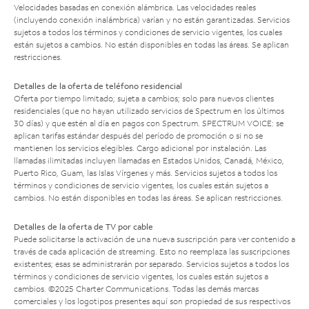
Velocidades basadas en conexión alámbrica. Las velocidades reales
(incluyendo conexión inalámbrica) varían y no están garantizadas. Servicios
sujetos a todos los términos y condiciones de servicio vigentes, los cuales
están sujetos a cambios. No están disponibles en todas las áreas. Se aplican
restricciones.
Detalles de la oferta de teléfono residencial
Oferta por tiempo limitado; sujeta a cambios; solo para nuevos clientes
residenciales (que no hayan utilizado servicios de Spectrum en los últimos
30 días) y que estén al día en pagos con Spectrum. SPECTRUM VOICE: se
aplican tarifas estándar después del período de promoción o si no se
mantienen los servicios elegibles. Cargo adicional por instalación. Las
llamadas ilimitadas incluyen llamadas en Estados Unidos, Canadá, México,
Puerto Rico, Guam, las Islas Vírgenes y más. Servicios sujetos a todos los
términos y condiciones de servicio vigentes, los cuales están sujetos a
cambios. No están disponibles en todas las áreas. Se aplican restricciones.
Detalles de la oferta de TV por cable
Puede solicitarse la activación de una nueva suscripción para ver contenido a
través de cada aplicación de streaming. Esto no reemplaza las suscripciones
existentes; esas se administrarán por separado. Servicios sujetos a todos los
términos y condiciones de servicio vigentes, los cuales están sujetos a
cambios. ©2025 Charter Communications. Todas las demás marcas
comerciales y los logotipos presentes aquí son propiedad de sus respectivos