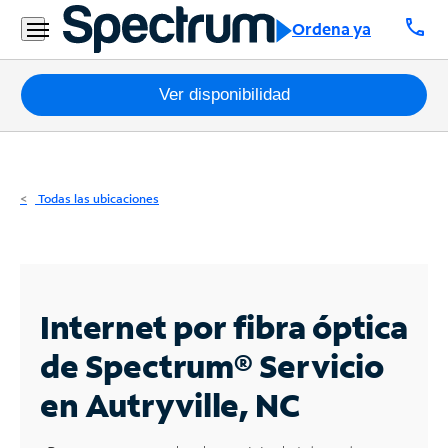
Residencial
call
Ordena ya
Business
Paquetes
Ver disponibilidad
Internet
TV
Todas las ubicaciones
Móvil
Teléfono
Residencial
Internet por fibra óptica
Business
de Spectrum®
Servicio
en Autryville, NC
Contáctanos
Inglés