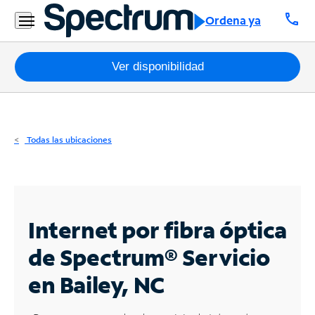
Residencial
call
Ordena ya
Business
Paquetes
Ver disponibilidad
Internet
TV
Todas las ubicaciones
Móvil
Teléfono
Residencial
Internet por fibra óptica
Business
de Spectrum®
Servicio
en Bailey, NC
Contáctanos
Inglés