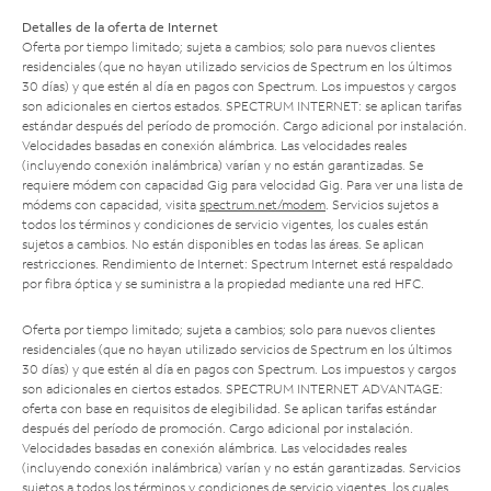
Detalles de la oferta de Internet
Oferta por tiempo limitado; sujeta a cambios; solo para nuevos clientes
residenciales (que no hayan utilizado servicios de Spectrum en los últimos
30 días) y que estén al día en pagos con Spectrum. Los impuestos y cargos
son adicionales en ciertos estados. SPECTRUM INTERNET: se aplican tarifas
estándar después del período de promoción. Cargo adicional por instalación.
Velocidades basadas en conexión alámbrica. Las velocidades reales
(incluyendo conexión inalámbrica) varían y no están garantizadas. Se
requiere módem con capacidad Gig para velocidad Gig. Para ver una lista de
módems con capacidad, visita
spectrum.net/modem
. Servicios sujetos a
todos los términos y condiciones de servicio vigentes, los cuales están
sujetos a cambios. No están disponibles en todas las áreas. Se aplican
restricciones. Rendimiento de Internet: Spectrum Internet está respaldado
por fibra óptica y se suministra a la propiedad mediante una red HFC.
Oferta por tiempo limitado; sujeta a cambios; solo para nuevos clientes
residenciales (que no hayan utilizado servicios de Spectrum en los últimos
30 días) y que estén al día en pagos con Spectrum. Los impuestos y cargos
son adicionales en ciertos estados. SPECTRUM INTERNET ADVANTAGE:
oferta con base en requisitos de elegibilidad. Se aplican tarifas estándar
después del período de promoción. Cargo adicional por instalación.
Velocidades basadas en conexión alámbrica. Las velocidades reales
(incluyendo conexión inalámbrica) varían y no están garantizadas. Servicios
sujetos a todos los términos y condiciones de servicio vigentes, los cuales