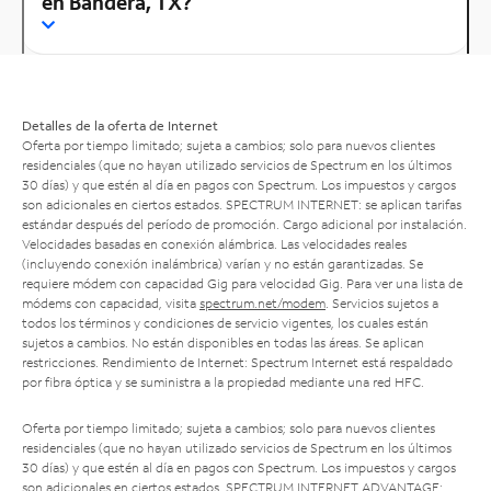
en Bandera, TX?
Detalles de la oferta de Internet
Oferta por tiempo limitado; sujeta a cambios; solo para nuevos clientes
residenciales (que no hayan utilizado servicios de Spectrum en los últimos
30 días) y que estén al día en pagos con Spectrum. Los impuestos y cargos
son adicionales en ciertos estados. SPECTRUM INTERNET: se aplican tarifas
estándar después del período de promoción. Cargo adicional por instalación.
Velocidades basadas en conexión alámbrica. Las velocidades reales
(incluyendo conexión inalámbrica) varían y no están garantizadas. Se
requiere módem con capacidad Gig para velocidad Gig. Para ver una lista de
módems con capacidad, visita
spectrum.net/modem
. Servicios sujetos a
todos los términos y condiciones de servicio vigentes, los cuales están
sujetos a cambios. No están disponibles en todas las áreas. Se aplican
restricciones. Rendimiento de Internet: Spectrum Internet está respaldado
por fibra óptica y se suministra a la propiedad mediante una red HFC.
Oferta por tiempo limitado; sujeta a cambios; solo para nuevos clientes
residenciales (que no hayan utilizado servicios de Spectrum en los últimos
30 días) y que estén al día en pagos con Spectrum. Los impuestos y cargos
son adicionales en ciertos estados. SPECTRUM INTERNET ADVANTAGE: