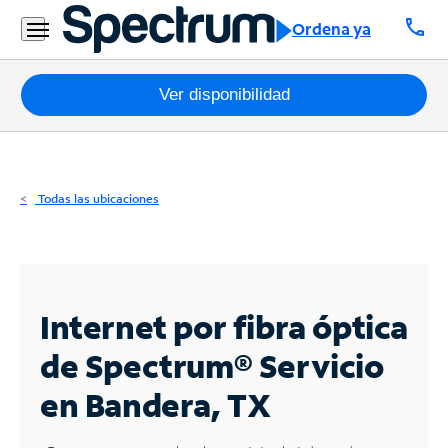
Residencial
call
Ordena ya
Business
Paquetes
Ver disponibilidad
Internet
TV
Todas las ubicaciones
Móvil
Teléfono
Residencial
Internet por fibra óptica
Business
de Spectrum®
Servicio
en Bandera, TX
Contáctanos
Inglés