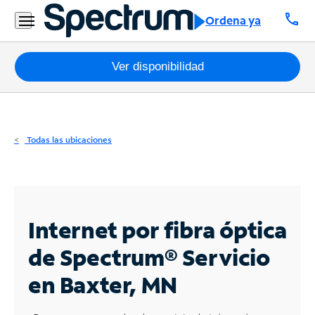
Residencial
call
Ordena ya
Business
Paquetes
Ver disponibilidad
Internet
TV
Todas las ubicaciones
Móvil
Teléfono
Residencial
Internet por fibra óptica
Business
de Spectrum®
Servicio
en Baxter, MN
Contáctanos
Inglés