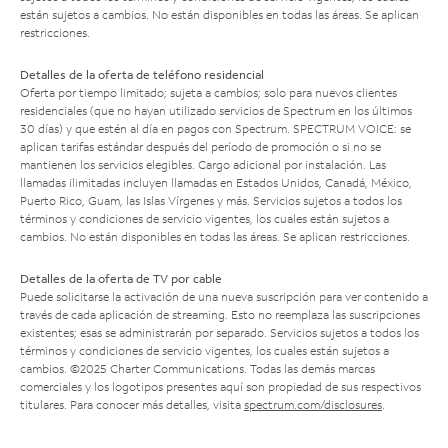
están sujetos a cambios. No están disponibles en todas las áreas. Se aplican
restricciones.
Detalles de la oferta de teléfono residencial
Oferta por tiempo limitado; sujeta a cambios; solo para nuevos clientes
residenciales (que no hayan utilizado servicios de Spectrum en los últimos
30 días) y que estén al día en pagos con Spectrum. SPECTRUM VOICE: se
aplican tarifas estándar después del período de promoción o si no se
mantienen los servicios elegibles. Cargo adicional por instalación. Las
llamadas ilimitadas incluyen llamadas en Estados Unidos, Canadá, México,
Puerto Rico, Guam, las Islas Vírgenes y más. Servicios sujetos a todos los
términos y condiciones de servicio vigentes, los cuales están sujetos a
cambios. No están disponibles en todas las áreas. Se aplican restricciones.
Detalles de la oferta de TV por cable
Puede solicitarse la activación de una nueva suscripción para ver contenido a
través de cada aplicación de streaming. Esto no reemplaza las suscripciones
existentes; esas se administrarán por separado. Servicios sujetos a todos los
términos y condiciones de servicio vigentes, los cuales están sujetos a
cambios. ©2025 Charter Communications. Todas las demás marcas
comerciales y los logotipos presentes aquí son propiedad de sus respectivos
titulares. Para conocer más detalles, visita
spectrum.com/disclosures
.