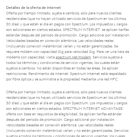
Detalles de la oferta de Internet
Oferta por tiempo limitado; sujeta a cambios; solo para nuevos clientes
residenciales (que no hayan utilizado servicios de Spectrum en los últimos
30 días) y que estén al día en pagos con Spectrum. Los impuestos y cargos
son adicionales en ciertos estados. SPECTRUM INTERNET: se aplican tarifas
estándar después del período de promoción. Cargo adicional por instalación.
Velocidades basadas en conexión alámbrica. Las velocidades reales
(incluyendo conexión inalámbrica) varían y no están garantizadas. Se
requiere módem con capacidad Gig para velocidad Gig. Para ver una lista de
módems con capacidad, visita
spectrum.net/modem
. Servicios sujetos a
todos los términos y condiciones de servicio vigentes, los cuales están
sujetos a cambios. No están disponibles en todas las áreas. Se aplican
restricciones. Rendimiento de Internet: Spectrum Internet está respaldado
por fibra óptica y se suministra a la propiedad mediante una red HFC.
Oferta por tiempo limitado; sujeta a cambios; solo para nuevos clientes
residenciales (que no hayan utilizado servicios de Spectrum en los últimos
30 días) y que estén al día en pagos con Spectrum. Los impuestos y cargos
son adicionales en ciertos estados. SPECTRUM INTERNET ADVANTAGE:
oferta con base en requisitos de elegibilidad. Se aplican tarifas estándar
después del período de promoción. Cargo adicional por instalación.
Velocidades basadas en conexión alámbrica. Las velocidades reales
(incluyendo conexión inalámbrica) varían y no están garantizadas. Servicios
sujetos a todos los términos y condiciones de servicio vigentes, los cuales